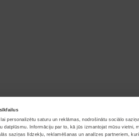
sīkfailus
lai personalizētu saturu un reklāmas, nodrošinātu sociālo saziņa
u datplūsmu. Informāciju par to, kā jūs izmantojat mūsu vietni, 
ās saziņas līdzekļu, reklamēšanas un analīzes partneriem, kuri
© 2026 Olaine