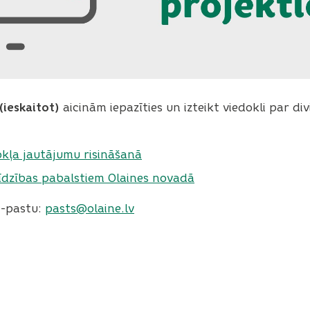
(ieskaitot)
aicinām iepazīties un izteikt viedokli par d
okļa jautājumu risināšanā
īdzības pabalstiem Olaines novadā
e-pastu:
pasts@olaine.lv