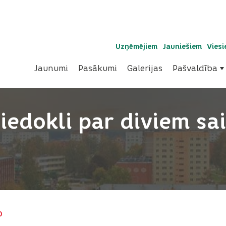
Uzņēmējiem
Jauniešiem
Vies
Jaunumi
Pasākumi
Galerijas
Pašvaldība
viedokli par diviem s
0