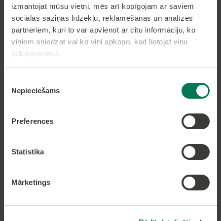
izmantojat mūsu vietni, mēs arī kopīgojam ar saviem
sociālās saziņas līdzekļu, reklamēšanas un analīzes
partneriem, kuri to var apvienot ar citu informāciju, ko
Pakalpojumi
viņiem sniedzat vai ko viņi apkopo, kad lietojat viņu
pakalpojumus.
Dzīvesvietas deklarēšana
Pieteikt bērnu pirmsskolas izglītības iestādē
Piekrišanas
Nekustamā īpašuma nodokļa samaksa caur
Nepieciešams
epakalpojumi.lv
izvēle
Nekustamā īpašuma karte
Preferences
Lapas karte
Statistika
Kontakti
Mārketings
Olaines novada pašvaldība
Zemgales iela 33, Olaine,
Olaines novads, LV-2114