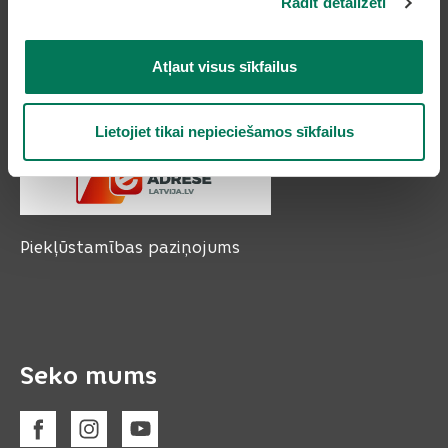
Rādīt detalizēti
Tālruņi: 66954899, 20178620, 22318183
e-pasts:
pasts@olaine.lv
Atļaut visus sīkfailus
Lietojiet tikai nepieciešamos sīkfailus
Piekļūstamības paziņojums
Seko mums