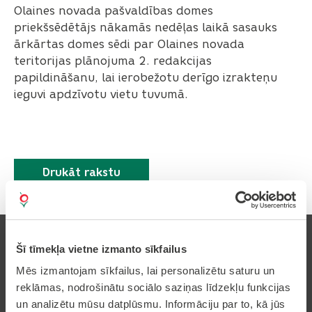
Olaines novada pašvaldības domes
priekšsēdētājs nākamās nedēļas laikā sasauks
ārkārtas domes sēdi par Olaines novada
teritorijas plānojuma 2. redakcijas
papildināšanu, lai ierobežotu derīgo izrakteņu
ieguvi apdzīvotu vietu tuvumā.
Drukāt rakstu
Šī tīmekļa vietne izmanto sīkfailus
Mēs izmantojam sīkfailus, lai personalizētu saturu un
reklāmas, nodrošinātu sociālo saziņas līdzekļu funkcijas
Pierakstīties uz avīzi
un analizētu mūsu datplūsmu. Informāciju par to, kā jūs