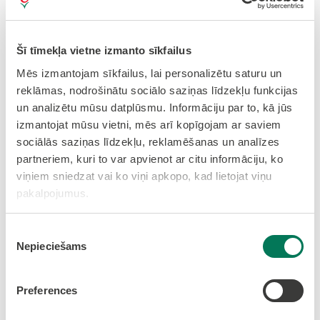
Aicinām visus interesentus piedalīties!
Šī tīmekļa vietne izmanto sīkfailus
Lai uzzinātu papildu informāciju, sazinieties ar
Mēs izmantojam sīkfailus, lai personalizētu saturu un
Kristapu Bērziņu pa tālr. nr. 28861524 un/ vai
reklāmas, nodrošinātu sociālo saziņas līdzekļu funkcijas
rakstiski veselskustigslv@gmail.com
un analizētu mūsu datplūsmu. Informāciju par to, kā jūs
izmantojat mūsu vietni, mēs arī kopīgojam ar saviem
sociālās saziņas līdzekļu, reklamēšanas un analīzes
partneriem, kuri to var apvienot ar citu informāciju, ko
Nodarbības laikā var tikt filmēts un fotografēts ar
viņiem sniedzat vai ko viņi apkopo, kad lietojat viņu
mērķi nodrošināt projekta publicitāti.
pakalpojumus.
Piekrišanas
Nodarbības tiek finansētas Eiropas Sociālā fonda
Nepieciešams
izvēle
Plus projekta Nr. 4.1.2.2/1/24/I/030 “Veselības
veicināšanas un slimību profilakses pasākumi
Preferences
Olaines novada iedzīvotājiem” ietvaros.