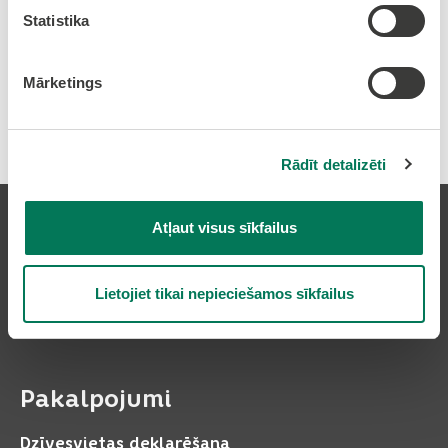
Statistika
Mārketings
Drukāt rakstu
Rādīt detalizēti
Atļaut visus sīkfailus
Lietojiet tikai nepieciešamos sīkfailus
Pierakstīties uz avīzi
Pakalpojumi
Dzīvesvietas deklarēšana