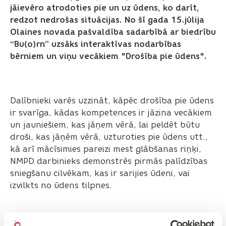
jāievēro atrodoties pie un uz ūdens, ko darīt,
redzot nedrošas situācijas. No šī gada 15.jūlija
Olaines novada pašvaldība sadarbībā ar biedrību
“Bu(o)rn” uzsāks interaktīvas nodarbības
bērniem un viņu vecākiem "Drošība pie ūdens".
Dalībnieki varēs uzzināt, kāpēc drošība pie ūdens
ir svarīga, kādas kompetences ir jāzina vecākiem
un jauniešiem, kas jāņem vērā, lai peldēt būtu
droši, kas jāņēm vērā, uzturoties pie ūdens utt.,
kā arī mācīsimies pareizi mest glābšanas riņķi,
NMPD darbinieks demonstrēs pirmās palīdzības
sniegšanu cilvēkam, kas ir sarijies ūdeni, vai
izvilkts no ūdens tilpnes.