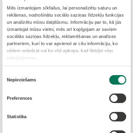
Mēs izmantojam sīkfailus, lai personalizētu saturu un
reklāmas, nodrošinātu sociālo saziņas līdzekļu funkcijas
un analizētu mūsu datplūsmu. Informāciju par to, kā jūs
izmantojat mūsu vietni, mēs arī kopīgojam ar saviem
sociālās saziņas līdzekļu, reklamēšanas un analīzes
partneriem, kuri to var apvienot ar citu informāciju, ko
viņiem sniedzat vai ko viņi apkopo, kad lietojat viņu
pakalpojumus.
Piekrišanas
Nepieciešams
izvēle
Preferences
Statistika
Drukāt rakstu