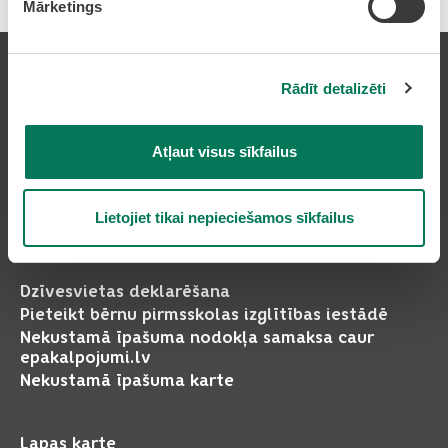
Mārketings
Rādīt detalizēti
Pierakstīties uz avīzi
Atļaut visus sīkfailus
Lietojiet tikai nepieciešamos sīkfailus
Pakalpojumi
Dzīvesvietas deklarēšana
Pieteikt bērnu pirmsskolas izglītības iestādē
Nekustamā īpašuma nodokļa samaksa caur
epakalpojumi.lv
Nekustamā īpašuma karte
Lapas karte