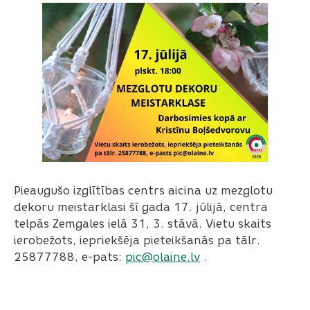
Pieaugušo izglītības centrs aicina uz mezglotu
dekoru meistarklasi šī gada 17. jūlijā, centra
telpās Zemgales ielā 31, 3. stāvā. Vietu skaits
ierobežots, iepriekšēja pieteikšanās pa tālr.
25877788, e-pats:
pic@olaine.lv
.