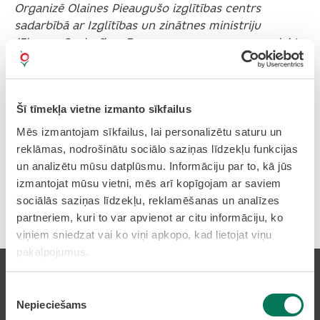
Organizē Olaines Pieaugušo izglītības centrs
sadarbībā ar Izglītības un zinātnes ministriju
(Eiropas Savienības Erasmus+ programmas projektu
“Nacionālie koordinatori dalības pieaugušo izglītībā
veicināšanai Latvijā” (101144108-NCLV2024-
2025-ERASMUS-EDU-2023-AL-AGENDA-IBA)).
Šī tīmekļa vietne izmanto sīkfailus
Mēs izmantojam sīkfailus, lai personalizētu saturu un
reklāmas, nodrošinātu sociālo saziņas līdzekļu funkcijas
un analizētu mūsu datplūsmu. Informāciju par to, kā jūs
izmantojat mūsu vietni, mēs arī kopīgojam ar saviem
sociālās saziņas līdzekļu, reklamēšanas un analīzes
Drukāt rakstu
partneriem, kuri to var apvienot ar citu informāciju, ko
viņiem sniedzat vai ko viņi apkopo, kad lietojat viņu
pakalpojumus.
Piekrišanas
Nepieciešams
izvēle