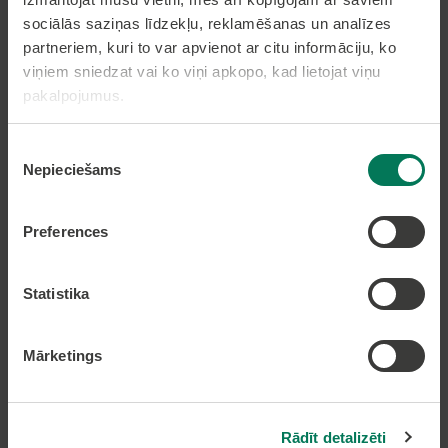
sociālās saziņas līdzekļu, reklamēšanas un analīzes
Pakalpojumi
partneriem, kuri to var apvienot ar citu informāciju, ko
viņiem sniedzat vai ko viņi apkopo, kad lietojat viņu
Dzīvesvietas deklarēšana
pakalpojumus.
Pieteikt bērnu pirmsskolas izglītības iestādē
Nekustamā īpašuma nodokļa samaksa caur
Piekrišanas
epakalpojumi.lv
Nepieciešams
izvēle
Nekustamā īpašuma karte
Preferences
Lapas karte
Statistika
Kontakti
Mārketings
Olaines novada pašvaldība
Zemgales iela 33, Olaine,
Olaines novads, LV-2114
Tālruņi: 66954899, 20178620, 22318183
Rādīt detalizēti