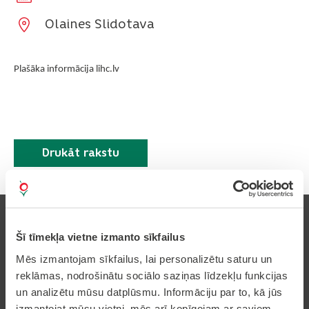
Olaines Slidotava
Plašāka informācija lihc.lv
Drukāt rakstu
Šī tīmekļa vietne izmanto sīkfailus
Mēs izmantojam sīkfailus, lai personalizētu saturu un
Pierakstīties uz avīzi
reklāmas, nodrošinātu sociālo saziņas līdzekļu funkcijas
un analizētu mūsu datplūsmu. Informāciju par to, kā jūs
izmantojat mūsu vietni, mēs arī kopīgojam ar saviem