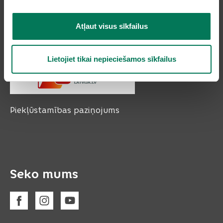
e-pasts:
pasts@olaine.lv
Atļaut visus sīkfailus
Lietojiet tikai nepieciešamos sīkfailus
Piekļūstamības paziņojums
Seko mums