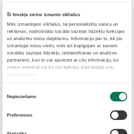
Šī tīmekļa vietne izmanto sīkfailus
Mēs izmantojam sīkfailus, lai personalizētu saturu un
reklāmas, nodrošinātu sociālo saziņas līdzekļu funkcijas
un analizētu mūsu datplūsmu. Informāciju par to, kā jūs
izmantojat mūsu vietni, mēs arī kopīgojam ar saviem
sociālās saziņas līdzekļu, reklamēšanas un analīzes
partneriem, kuri to var apvienot ar citu informāciju, ko
viņiem sniedzat vai ko viņi apkopo, kad lietojat viņu
pakalpojumus.
Piekrišanas
Nepieciešams
izvēle
Preferences
Statistika