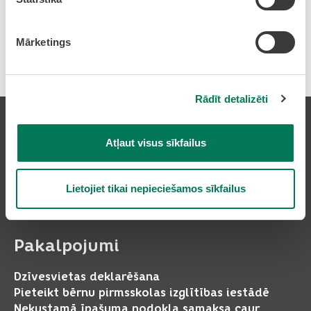
Mārketings
Drukāt rakstu
Rādīt detalizēti
Atļaut visus sīkfailus
Pierakstīties uz avīzi
Lietojiet tikai nepieciešamos sīkfailus
Pakalpojumi
Dzīvesvietas deklarēšana
Pieteikt bērnu pirmsskolas izglītības iestādē
Nekustamā īpašuma nodokļa samaksa caur