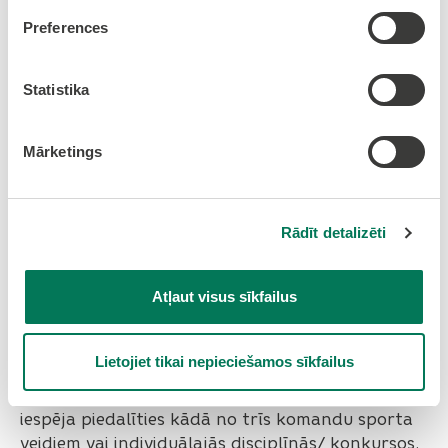
Preferences
Olaines jauniešu sporta festivāls
2025
Statistika
Mārketings
Rādīt detalizēti
Atļaut visus sīkfailus
Lietojiet tikai nepieciešamos sīkfailus
Jau 15. jūnijā Jaunolaines stadionā norisināsies
Olaines Jauniešu sporta festivāls, kurā būs
iespēja piedalīties kādā no trīs komandu sporta
veidiem vai individuālajās disciplīnās/ konkursos.