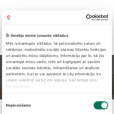
Šī tīmekļa vietne izmanto sīkfailus
Mēs izmantojam sīkfailus, lai personalizētu saturu un
reklāmas, nodrošinātu sociālo saziņas līdzekļu funkcijas
un analizētu mūsu datplūsmu. Informāciju par to, kā jūs
izmantojat mūsu vietni, mēs arī kopīgojam ar saviem
Olaines jauniešu sporta
sociālās saziņas līdzekļu, reklamēšanas un analīzes
partneriem, kuri to var apvienot ar citu informāciju, ko
festivāls 2025
viņiem sniedzat vai ko viņi apkopo, kad lietojat viņu
pakalpojumus.
Sākums
Jaunumi
Piekrišanas
Nepieciešams
izvēle
Pievienots: 04.06.2025 07:21:00