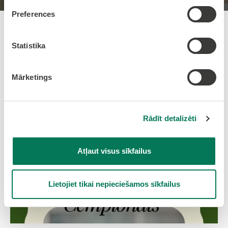
Preferences
Pievienots: 02.06.2026 09:57:00
Statistika
Olaines novada vasaras galda
tenisa čempionāts trijos posmos
Mārketings
jau pavisam drīz!
Rādīt detalizēti
Atļaut visus sīkfailus
Lietojiet tikai nepieciešamos sīkfailus