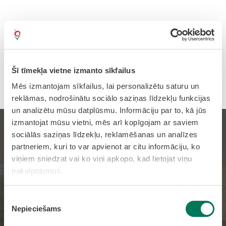
Šī tīmekļa vietne izmanto sīkfailus
Mēs izmantojam sīkfailus, lai personalizētu saturu un
reklāmas, nodrošinātu sociālo saziņas līdzekļu funkcijas
un analizētu mūsu datplūsmu. Informāciju par to, kā jūs
izmantojat mūsu vietni, mēs arī kopīgojam ar saviem
Olaines novada vasaras
sociālās saziņas līdzekļu, reklamēšanas un analīzes
partneriem, kuri to var apvienot ar citu informāciju, ko
galda tenisa čempionāts
viņiem sniedzat vai ko viņi apkopo, kad lietojat viņu
pakalpojumus.
trijos posmos jau pavisam
drīz!
Piekrišanas
Nepieciešams
izvēle
Sākums
Jaunumi