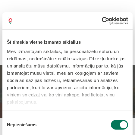
Šī tīmekļa vietne izmanto sīkfailus
Mēs izmantojam sīkfailus, lai personalizētu saturu un
reklāmas, nodrošinātu sociālo saziņas līdzekļu funkcijas
un analizētu mūsu datplūsmu. Informāciju par to, kā jūs
izmantojat mūsu vietni, mēs arī kopīgojam ar saviem
Aizvadīts Jauniešu sporta
sociālās saziņas līdzekļu, reklamēšanas un analīzes
partneriem, kuri to var apvienot ar citu informāciju, ko
festivāls
viņiem sniedzat vai ko viņi apkopo, kad lietojat viņu
pakalpojumus.
Sākums
Jaunumi
Piekrišanas
Nepieciešams
izvēle
Pievienots: 29.06.2026 14:35:00