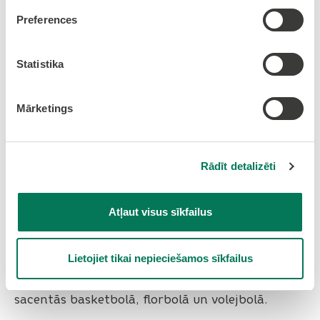
Preferences
Aizvadīts Jauniešu sporta
festivāls
Statistika
Mārketings
Rādīt detalizēti
Atļaut visus sīkfailus
Lietojiet tikai nepieciešamos sīkfailus
20. jūnijā Jaunolaines stadionā norisinājās
jauniešu sporta festivāls, kurā dalībnieki
sacentās basketbolā, florbolā un volejbolā.