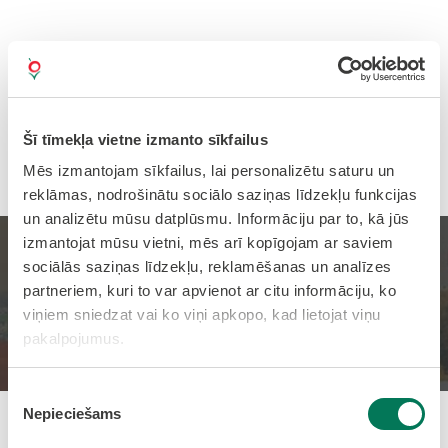
Šī tīmekļa vietne izmanto sīkfailus
Mēs izmantojam sīkfailus, lai personalizētu saturu un
reklāmas, nodrošinātu sociālo saziņas līdzekļu funkcijas
un analizētu mūsu datplūsmu. Informāciju par to, kā jūs
izmantojat mūsu vietni, mēs arī kopīgojam ar saviem
Slēpošanas trase
sociālās saziņas līdzekļu, reklamēšanas un analīzes
partneriem, kuri to var apvienot ar citu informāciju, ko
slidsolim!
viņiem sniedzat vai ko viņi apkopo, kad lietojat viņu
pakalpojumus.
Sākums
Jaunumi
Piekrišanas
Nepieciešams
izvēle
Pievienots: 07.01.2026 13:15:00