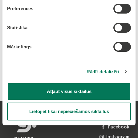
Sports
Preferences
18.10.2025 - 19.10.2025
Statistika
Jaunolaines Sporta nams
Mārketings
Badmintona turnīrs "Dzērvenīte" 2025
Rādīt detalizēti
Drukāt rakstu
Atļaut visus sīkfailus
Lietojiet tikai nepieciešamos sīkfailus
Seko mums:
Facebook
Instagram