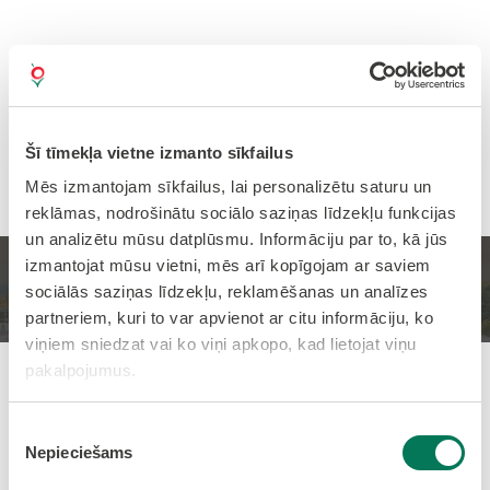
Šī tīmekļa vietne izmanto sīkfailus
Mēs izmantojam sīkfailus, lai personalizētu saturu un
reklāmas, nodrošinātu sociālo saziņas līdzekļu funkcijas
un analizētu mūsu datplūsmu. Informāciju par to, kā jūs
izmantojat mūsu vietni, mēs arī kopīgojam ar saviem
Sākums
Sporta pasākumu kalendārs
sociālās saziņas līdzekļu, reklamēšanas un analīzes
partneriem, kuri to var apvienot ar citu informāciju, ko
viņiem sniedzat vai ko viņi apkopo, kad lietojat viņu
pakalpojumus.
Pievienots: 16.09.2025
Piekrišanas
Badmintona turnīrs
Nepieciešams
izvēle
"Dzērvenīte" 2025