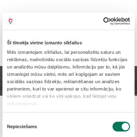
Šī tīmekļa vietne izmanto sīkfailus
Mēs izmantojam sīkfailus, lai personalizētu saturu un
reklāmas, nodrošinātu sociālo saziņas līdzekļu funkcijas
un analizētu mūsu datplūsmu. Informāciju par to, kā jūs
izmantojat mūsu vietni, mēs arī kopīgojam ar saviem
Sākums
Sporta pasākumu kalendārs
sociālās saziņas līdzekļu, reklamēšanas un analīzes
partneriem, kuri to var apvienot ar citu informāciju, ko
viņiem sniedzat vai ko viņi apkopo, kad lietojat viņu
pakalpojumus.
Pievienots: 05.01.2026
Piekrišanas
Olaines amatieru volejbola
Nepieciešams
izvēle
čempionāts - 2.posms (2026)