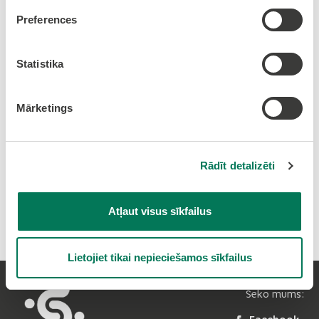
01.08.2026 10:00
Preferences
Stadions pie Olaines Peldbaseina
Statistika
Streetball turnīrs 2026
Mārketings
Pietiekšanās
-
https://forms.gle/8kQfJ2FWW6YVj4CD7
Rādīt detalizēti
Atļaut visus sīkfailus
Drukāt rakstu
Lietojiet tikai nepieciešamos sīkfailus
Seko mums: