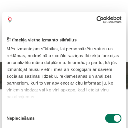
Šī tīmekļa vietne izmanto sīkfailus
Mēs izmantojam sīkfailus, lai personalizētu saturu un
reklāmas, nodrošinātu sociālo saziņas līdzekļu funkcijas
un analizētu mūsu datplūsmu. Informāciju par to, kā jūs
izmantojat mūsu vietni, mēs arī kopīgojam ar saviem
Sākums
Sporta pasākumu kalendārs
sociālās saziņas līdzekļu, reklamēšanas un analīzes
partneriem, kuri to var apvienot ar citu informāciju, ko
viņiem sniedzat vai ko viņi apkopo, kad lietojat viņu
pakalpojumus.
Pievienots: 05.01.2026
Piekrišanas
Streetball turnīrs 2026
Nepieciešams
izvēle
Sports