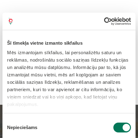
Šī tīmekļa vietne izmanto sīkfailus
Mēs izmantojam sīkfailus, lai personalizētu saturu un
reklāmas, nodrošinātu sociālo saziņas līdzekļu funkcijas
un analizētu mūsu datplūsmu. Informāciju par to, kā jūs
izmantojat mūsu vietni, mēs arī kopīgojam ar saviem
sociālās saziņas līdzekļu, reklamēšanas un analīzes
partneriem, kuri to var apvienot ar citu informāciju, ko
viņiem sniedzat vai ko viņi apkopo, kad lietojat viņu
pakalpojumus.
Pasākumi jūnijā 2026!
Piekrišanas
Nepieciešams
izvēle
Sākums
JAUNUMI