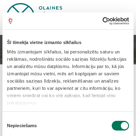
Šī tīmekļa vietne izmanto sīkfailus
Sākums
PASĀKUMI
Mēs izmantojam sīkfailus, lai personalizētu saturu un
reklāmas, nodrošinātu sociālo saziņas līdzekļu funkcijas
un analizētu mūsu datplūsmu. Informāciju par to, kā jūs
izmantojat mūsu vietni, mēs arī kopīgojam ar saviem
Pievienots: 03.07.2026
sociālās saziņas līdzekļu, reklamēšanas un analīzes
partneriem, kuri to var apvienot ar citu informāciju, ko
Fotogrāfiju izstāde "Bez
viņiem sniedzat vai ko viņi apkopo, kad lietojat viņu
ierobežojumiem"
pakalpojumus.
Muzejs
Piekrišanas
07.07.2026 - 01.08.2026
Nepieciešams
izvēle
Olaines Vēstures un mākslas muzejā