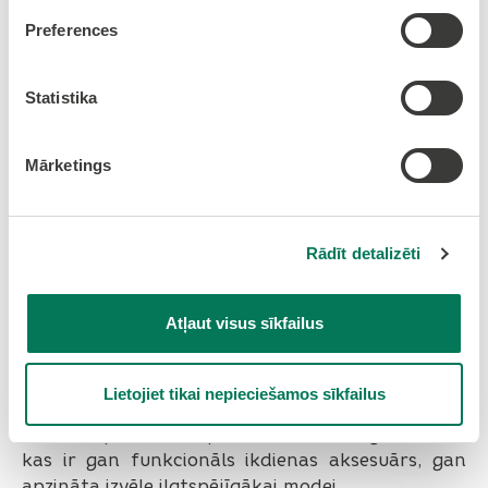
Preferences
Statistika
Mārketings
Olaines Kopstardādes telpās turpinās izstāžu
cikls “Satiec savējos”, kura mērķis ir iepazīstināt
Rādīt detalizēti
ar mūsu novada radošajiem uzņēmējiem,
amatniekiem un mājražotājiem.
Atļaut visus sīkfailus
Šajā izstādē piedalās Inua Accessories – dizaina
zīmols, kas rada ilgtspējīgus modes aksesuārus,
Lietojiet tikai nepieciešamos sīkfailus
piešķirot džinsam otro dzīvi. No pārstrādāta
džinsa top unikālas, praktiskas un stilīgas somas,
kas ir gan funkcionāls ikdienas aksesuārs, gan
apzināta izvēle ilgtspējīgākai modei.