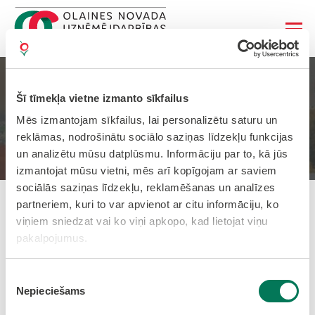
Izstāžu cikls “Satiec
Šī tīmekļa vietne izmanto sīkfailus
savējos”
Mēs izmantojam sīkfailus, lai personalizētu saturu un
reklāmas, nodrošinātu sociālo saziņas līdzekļu funkcijas
Sākums
Jaunumi
un analizētu mūsu datplūsmu. Informāciju par to, kā jūs
izmantojat mūsu vietni, mēs arī kopīgojam ar saviem
sociālās saziņas līdzekļu, reklamēšanas un analīzes
partneriem, kuri to var apvienot ar citu informāciju, ko
Pievienots: 27.05.2026 14:22:00
viņiem sniedzat vai ko viņi apkopo, kad lietojat viņu
pakalpojumus.
Izstāžu cikls “Satiec savējos”
Piekrišanas
Nepieciešams
izvēle