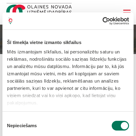
Sākums
Kopstrādes telpas
Šī tīmekļa vietne izmanto sīkfailus
Mēs izmantojam sīkfailus, lai personalizētu saturu un
reklāmas, nodrošinātu sociālo saziņas līdzekļu funkcijas
un analizētu mūsu datplūsmu. Informāciju par to, kā jūs
Olaines kopstrādes telpas
izmantojat mūsu vietni, mēs arī kopīgojam ar saviem
sociālās saziņas līdzekļu, reklamēšanas un analīzes
Olaines novada uzņēmējdarbības atbalsta
partneriem, kuri to var apvienot ar citu informāciju, ko
centrs sadarbībā ar Olaines novada pašvaldību ir
viņiem sniedzat vai ko viņi apkopo, kad lietojat viņu
izveidojis modernas un labiekārtotas publiskas
pakalpojumus.
kopstrādes telpas, kas ir pašvaldībai piederošā
nekustamā īpašumā esošs publiskais, atvērtais
Piekrišanas
birojs, ar iespējām izmantot pieejamo biroja
Nepieciešams
izvēle
aprīkojumu, un kas paredzēts kopīgiem novada