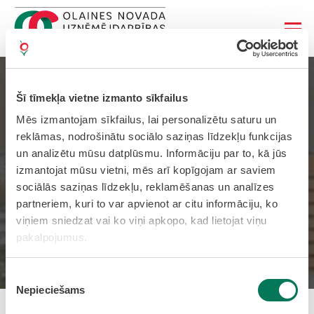
NVA paplašina darba vietu
Šī tīmekļa vietne izmanto sīkfailus
pielāgošanas atbalsta
Mēs izmantojam sīkfailus, lai personalizētu saturu un
reklāmas, nodrošinātu sociālo saziņas līdzekļu funkcijas
saņēmēju loku – tagad
un analizētu mūsu datplūsmu. Informāciju par to, kā jūs
izmantojat mūsu vietni, mēs arī kopīgojam ar saviem
pakalpojumam var
sociālās saziņas līdzekļu, reklamēšanas un analīzes
pieteikties arī valsts un
partneriem, kuri to var apvienot ar citu informāciju, ko
viņiem sniedzat vai ko viņi apkopo, kad lietojat viņu
pašvaldību iestādes
pakalpojumus.
Sākums
Jaunumi
Piekrišanas
Nepieciešams
izvēle