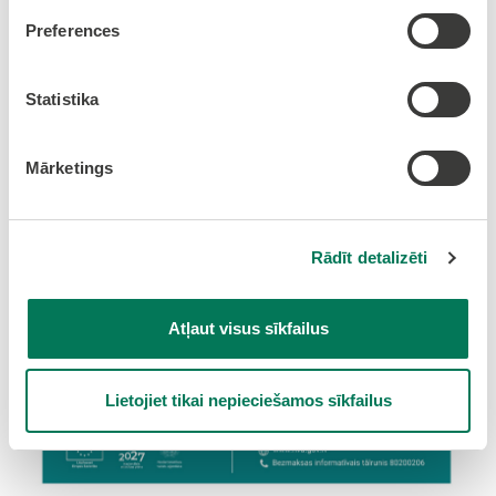
Pievienots: 03.06.2026 11:51:00
Preferences
NVA paplašina darba vietu
pielāgošanas atbalsta saņēmēju
Statistika
loku – tagad pakalpojumam var
pieteikties arī valsts un
Mārketings
pašvaldību iestādes
Rādīt detalizēti
Atļaut visus sīkfailus
Lietojiet tikai nepieciešamos sīkfailus