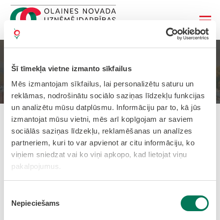
Sākums
Uzņēmējiem
Šī tīmekļa vietne izmanto sīkfailus
Radīts Olaines novadā
Būvniecība, transports, tehnoloģijas
Mēs izmantojam sīkfailus, lai personalizētu saturu un
reklāmas, nodrošinātu sociālo saziņas līdzekļu funkcijas
un analizētu mūsu datplūsmu. Informāciju par to, kā jūs
izmantojat mūsu vietni, mēs arī kopīgojam ar saviem
Būvniecība, transports,
sociālās saziņas līdzekļu, reklamēšanas un analīzes
partneriem, kuri to var apvienot ar citu informāciju, ko
tehnoloģijas
viņiem sniedzat vai ko viņi apkopo, kad lietojat viņu
pakalpojumus.
Piekrišanas
Nepieciešams
izvēle
SIA “SMEKO”
Būvprojektēšana
Tel:
251