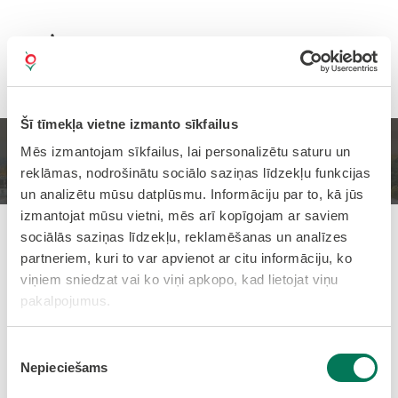
Šī tīmekļa vietne izmanto sīkfailus
Mēs izmantojam sīkfailus, lai personalizētu saturu un
Sākums
Pasākumi
reklāmas, nodrošinātu sociālo saziņas līdzekļu funkcijas
un analizētu mūsu datplūsmu. Informāciju par to, kā jūs
izmantojat mūsu vietni, mēs arī kopīgojam ar saviem
sociālās saziņas līdzekļu, reklamēšanas un analīzes
Pievienots: 08.06.2026
partneriem, kuri to var apvienot ar citu informāciju, ko
viņiem sniedzat vai ko viņi apkopo, kad lietojat viņu
Spēles “Mafija” spēļu vakars
pakalpojumus.
Jauniešiem
23.07.2026
Piekrišanas
Nepieciešams
izvēle
OJC "Popkorns"