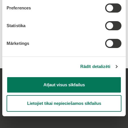
Preferences
Uzspēlēsim "Mafija" pēc labākajām Europeers
tradīcijām.
Statistika
Mārketings
Drukāt rakstu
Rādīt detalizēti
Seko mums:
Atļaut visus sīkfailus
Facebook
Instagram
Lietojiet tikai nepieciešamos sīkfailus
Twitter