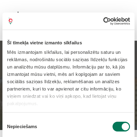
Šī tīmekļa vietne izmanto sīkfailus
Mēs izmantojam sīkfailus, lai personalizētu saturu un
Ar kampaņu “Klikšķis bija
reklāmas, nodrošinātu sociālo saziņas līdzekļu funkcijas
un analizētu mūsu datplūsmu. Informāciju par to, kā jūs
nieks. Bet tu atdevi
izmantojat mūsu vietni, mēs arī kopīgojam ar saviem
daudz.” izglītos jauniešus
sociālās saziņas līdzekļu, reklamēšanas un analīzes
partneriem, kuri to var apvienot ar citu informāciju, ko
par personas datu
viņiem sniedzat vai ko viņi apkopo, kad lietojat viņu
aizsardzību internetā
pakalpojumus.
Sākums
Jaunumi
Piekrišanas
Nepieciešams
izvēle