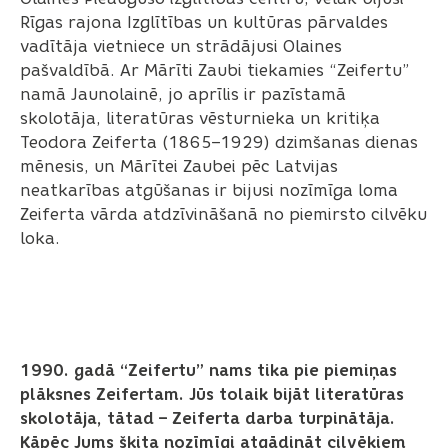
Rīgas rajona Izglītības un kultūras pārvaldes
vadītāja vietniece un strādājusi Olaines
pašvaldībā. Ar Mārīti Zaubi tiekamies “Zeifertu”
namā Jaunolainē, jo aprīlis ir pazīstamā
skolotāja, literatūras vēsturnieka un kritiķa
Teodora Zeiferta (1865–1929) dzimšanas dienas
mēnesis, un Mārītei Zaubei pēc Latvijas
neatkarības atgūšanas ir bijusi nozīmīga loma
Zeiferta vārda atdzīvināšanā no piemirsto cilvēku
loka.
1990. gadā “Zeifertu” nams tika pie piemiņas
plāksnes Zeifertam. Jūs tolaik bijāt literatūras
skolotāja, tātad – Zeiferta darba turpinātāja.
Kāpēc Jums šķita nozīmīgi atgādināt cilvēkiem