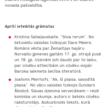
novada pašvaldība.
Aprīlī ieteiktās grāmatas
Kristina Sabaļauskaite, “Silva rerum”. No
lietuviešu valodas tulkojusi Dace Meiere.
Romāns vēsta par Žemaitijas bajāru
Norvaišu ģimenes gaitām 17. gs. otrajā pusē
un 18. gs. Uzzinām ļoti daudz par to laiku,
par cilvēku attiecībām un cilvēku vispār.
Baroka laikmeta liecība literatūrā.
Joahims Mierhofs, “Ak, šī plaisa, sasodītā
plaisa”. No vācu valodas tulkojis Gundars
Āboliņš. Slavas dziesma vecvecākiem – reizē
komiska un skumja, autors ir lielisks cilvēku
raksturotājs. Aizkustinošs teksts, kurā