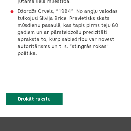
jūtama liela mīlestība.
Džordžs Orvels, “1984”. No angļu valodas
tulkojusi Silvija Brice. Pravietisks skats
mūsdienu pasaulē, kas tapis pirms teju 80
gadiem un ar pārsteidzošu precizitāti
apraksta to, kurp sabiedrību var novest
autoritārisms un t. s. “stingrās rokas”
politika.
Drukāt rakstu