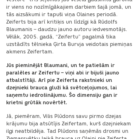
ir viens no nozīmīgākajiem darbiem šajā jomā, un
tās aizsākumi ir tapuši viņa Olaines periodā.
Zeiferts bija arī kritiķis un līdzīgi kā Rūdolfs
Blaumanis – daudzu jauno autoru iedvesmotājs.
Vēlāk, 2005. gadā, “Zeifertu” pagalmā tika
uzstādīts tēlnieka Ģirta Burvja veidotais piemiņas
akmens Zeifertam.
Jūs pieminējāt Blaumani, un te patiešām ir
paralēles ar Zeifertu – viņi abi ir bijuši jauno
atbalstītāji. Arī pie Zeiferta rakstnieki un
dzejnieki brauca gluži kā svētceļojumos, lai
saņemtu iedrošinājumu. Šo dimensiju gan ir
krietni grūtāk novērtēt.
Jā, piemēram, Vilis Plūdons savu pirmo dzejas
krājumu bija atsūtījis Zeifertam, kurš dzejniekam
ilgi neatbildēja. Tad Plūdons saņēmās drosmi un
Ziemassvētku laikā brauca uz Olaini pie Zeiferta.