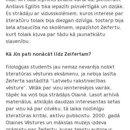
Anšlavs Eglītis tika iepazīti pilnvērtīgāk un dziļāk.
Es strādāju ar vidusskolēniem, kuros interese par
literatūru tolaik bija diezgan dzīvīga, tostarp bija
liela atsaucība no skolēniem, iepazīstot Zeifertu,
kurš tolaik kļuva par tādu kā jaunatklātu
slavenību.
Kā Jūs pati nonācāt līdz Zeifertam?
Filoloģijas students jau nemaz nevarēja nolikt
literatūras vēstures eksāmenu, ja nebija lasīta
Zeiferta sastādītā “Latviešu rakstniecības
vēsture”. Vēlāk par viņu ieinteresējos vairāk,
tāpēc ka viņš bija strādājis Olainē. Lasot arhīvā
materiālus, atklājās daudzas interesantas lietas
par viņu kā par cilvēku, tā laika nozīmīgu
literatūras kritiķi, aktīvu publicistu. 2000. gadā
Olaines Vēstures un mākslas muzejs izdeva
grāmatu par Zeifertu, kuras tekstu autore ir