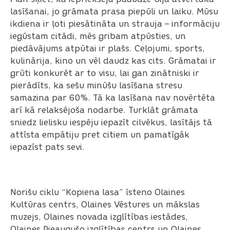
lasīšanai, jo grāmata prasa piepūli un laiku. Mūsu
ikdiena ir ļoti piesātināta un strauja – informāciju
iegūstam citādi, mēs gribam atpūsties, un
piedāvājums atpūtai ir plašs. Ceļojumi, sports,
kulinārija, kino un vēl daudz kas cits. Grāmatai ir
grūti konkurēt ar to visu, lai gan zinātniski ir
pierādīts, ka sešu minūšu lasīšana stresu
samazina par 60%. Tā ka lasīšana nav novērtēta
arī kā relaksējoša nodarbe. Turklāt grāmata
sniedz lielisku iespēju iepazīt cilvēkus, lasītājs tā
attīsta empātiju pret citiem un pamatīgāk
iepazīst pats sevi.
Norišu ciklu “Kopiena lasa” īsteno Olaines
Kultūras centrs, Olaines Vēstures un mākslas
muzejs, Olaines novada izglītības iestādes,
Olaines Pieaugušo izglītības centrs un Olaines