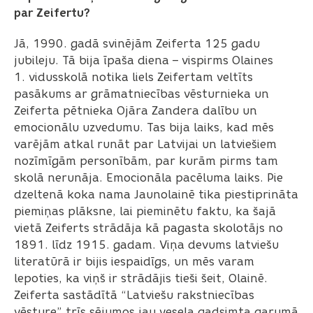
par Zeifertu?
Jā, 1990. gadā svinējām Zeiferta 125 gadu
jubileju. Tā bija īpaša diena – vispirms Olaines
1. vidusskolā notika liels Zeifertam veltīts
pasākums ar grāmatniecības vēsturnieka un
Zeiferta pētnieka Ojāra Zandera dalību un
emocionālu uzvedumu. Tas bija laiks, kad mēs
varējām atkal runāt par Latvijai un latviešiem
nozīmīgām personībām, par kurām pirms tam
skolā nerunāja. Emocionāla pacēluma laiks. Pie
dzeltenā koka nama Jaunolainē tika piestiprināta
piemiņas plāksne, lai pieminētu faktu, ka šajā
vietā Zeiferts strādāja kā pagasta skolotājs no
1891. līdz 1915. gadam. Viņa devums latviešu
literatūrā ir bijis iespaidīgs, un mēs varam
lepoties, ka viņš ir strādājis tieši šeit, Olainē.
Zeiferta sastādītā “Latviešu rakstniecības
vēsture” trīs sējumos jau vesela gadsimta garumā