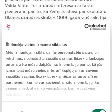
Valda Vilīte. Tur ir daudz interesantu faktu,
piemēram, par to, kā Zeiferts kļuva par skolotāju
Olaines draudzes skolā – 1889. gadā viņš rakstīja
Fricim Brīvzemniekam, ka vēlētos strādāt kādā
skolā tuvāk Rīgai, un turpmākos divus gadus
gaidīja atbildi. Kad skolotāja vieta atbrīvojās,
izrādījās, ka uz to ir konkurss un izveidojās pat
Šī tīmekļa vietne izmanto sīkfailus
situācija, kurā pagasta zemnieki atbalstīja
Mēs izmantojam sīkfailus, lai personalizētu saturu un
Zeiferta konkurentu, bet mācītājs – Zeifertu.
reklāmas, nodrošinātu sociālo saziņas līdzekļu funkcijas
Vēlāk gan viņš visiem bija pa prātam kā lielisks
un analizētu mūsu datplūsmu. Informāciju par to, kā jūs
runātājs un labs skolotājs. Varam secināt, cik
izmantojat mūsu vietni, mēs arī kopīgojam ar saviem
liels prestižs tolaik bija skolotāja profesijai.
sociālās saziņas līdzekļu, reklamēšanas un analīzes
Atgriežoties pie grāmatām un lasīšanas – kāda
partneriem, kuri to var apvienot ar citu informāciju, ko
tipa lasītāja Jūs esat? Vai grāmatas izvēlaties
viņiem sniedzat vai ko viņi apkopo, kad lietojat viņu
haotiski, vai arī Jums ir kāda īpaša sistēma?
pakalpojumus.
Kā lasītāja esmu mainījusies – pusaudža gados
Piekrišanas
lasīju visu, ko vien varēju dabūt. Studiju laikā bija