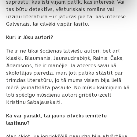
saprastu, kas īsti viņam patīk, kas interesē. Vai
tas būtu detektīvs, vēsturiskais romāns vai
uzziņu literatūra – ir jāturas pie tā, kas interesē.
Galvenais, lai cilvēki vispār lasītu.
Kuri ir Jūsu autori?
Tie ir ne tikai šodienas latviešu autori, bet arī
klasiķi. Blaumanis, Jaunsudrabiņš, Rainis, Čaks,
Ādamsons, tie ir manējie. Ja atceros savu kā
skolotājas pieredzi, man ļoti patika stāstīt par
trimdas literatūru, jo tā mums visiem bija lielā
mērā jaunatklāta pasaule. No mūsu kaimiņiem kā
ļoti spēcīgu mūsdienu autori gribētu izcelt
Kristinu Sabaļauskaiti.
Kā var panākt, lai jauns cilvēks iemīlētu
lasīšanu?
Man šķiet, ka iepriekšējā paaudze bija atvērtāka