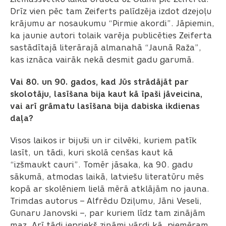
Drīz vien pēc tam Zeiferts palīdzēja izdot dzejoļu
krājumu ar nosaukumu “Pirmie akordi”. Jāpiemin,
ka jaunie autori tolaik varēja publicēties Zeiferta
sastādītajā literārajā almanahā “Jaunā Raža”,
kas iznāca vairāk nekā desmit gadu garumā.
Vai 80. un 90. gados, kad Jūs strādājāt par
skolotāju, lasīšana bija kaut kā īpaši jāveicina,
vai arī grāmatu lasīšana bija dabiska ikdienas
daļa?
Visos laikos ir bijuši un ir cilvēki, kuriem patīk
lasīt, un tādi, kuri skolā cenšas kaut kā
“izšmaukt cauri”. Tomēr jāsaka, ka 90. gadu
sākumā, atmodas laikā, latviešu literatūru mēs
kopā ar skolēniem lielā mērā atklājām no jauna.
Trimdas autorus – Alfrēdu Dziļumu, Jāni Veseli,
Gunaru Janovski –, par kuriem līdz tam zinājām
maz. Arī tādi iepriekš zināmi vārdi kā, piemēram,