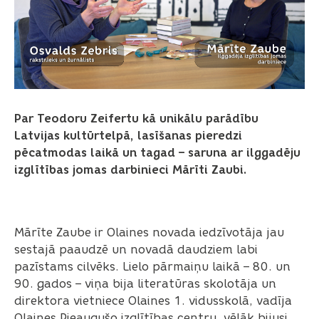
Par Teodoru Zeifertu kā unikālu parādību
Latvijas kultūrtelpā, lasīšanas pieredzi
pēcatmodas laikā un tagad – saruna ar ilggadēju
izglītības jomas darbinieci Mārīti Zaubi.
Mārīte Zaube ir Olaines novada iedzīvotāja jau
sestajā paaudzē un novadā daudziem labi
pazīstams cilvēks. Lielo pārmaiņu laikā – 80. un
90. gados – viņa bija literatūras skolotāja un
direktora vietniece Olaines 1. vidusskolā, vadīja
Olaines Pieaugušo izglītības centru, vēlāk bijusi