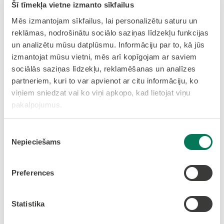
Šī tīmekļa vietne izmanto sīkfailus
2008. gada publiskais pārskats
Mēs izmantojam sīkfailus, lai personalizētu saturu un
2007. gada publiskais pārskats
reklāmas, nodrošinātu sociālo saziņas līdzekļu funkcijas
2006. gada publiskais pārskats
un analizētu mūsu datplūsmu. Informāciju par to, kā jūs
izmantojat mūsu vietni, mēs arī kopīgojam ar saviem
2005. gada publiskais pārskats
sociālās saziņas līdzekļu, reklamēšanas un analīzes
2004. gada publiskais pārskats
partneriem, kuri to var apvienot ar citu informāciju, ko
2003. gada publiskais pārskats
viņiem sniedzat vai ko viņi apkopo, kad lietojat viņu
pakalpojumus.
Piekrišanas
Olaines pagasta padomes publiskie pārskati
Nepieciešams
izvēle
2008. gada publiskais pārskats
Preferences
2007. gada publiskais pārskats
2006. gada publiskais pārskats
Statistika
2005. gada publiskais pārskats