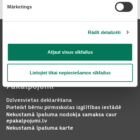
Mārketings
Rādīt detalizēti
Atļaut visus sīkfailus
Pierakstīties uz avīzi
Lietojiet tikai nepieciešamos sīkfailus
Pakalpojumi
Dzīvesvietas deklarēšana
Pieteikt bērnu pirmsskolas izglītības iestādē
Nekustamā īpašuma nodokļa samaksa caur
epakalpojumi.lv
Nekustamā īpašuma karte