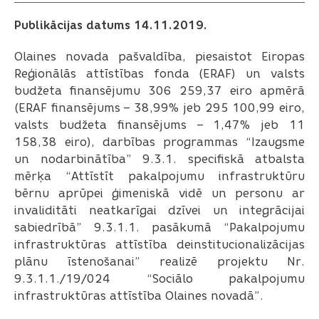
Publikācijas datums 14.11.2019.
Olaines novada pašvaldība, piesaistot Eiropas
Reģionālās attīstības fonda (ERAF) un valsts
budžeta finansējumu 306 259,37 eiro apmērā
(ERAF finansējums – 38,99% jeb 295 100,99 eiro,
valsts budžeta finansējums – 1,47% jeb 11
158,38 eiro), darbības programmas “Izaugsme
un nodarbinātība” 9.3.1. specifiskā atbalsta
mērķa “Attīstīt pakalpojumu infrastruktūru
bērnu aprūpei ģimeniskā vidē un personu ar
invaliditāti neatkarīgai dzīvei un integrācijai
sabiedrībā” 9.3.1.1. pasākumā “Pakalpojumu
infrastruktūras attīstība deinstitucionalizācijas
plānu īstenošanai” realizē projektu Nr.
9.3.1.1./19/024 “Sociālo pakalpojumu
infrastruktūras attīstība Olaines novadā”.