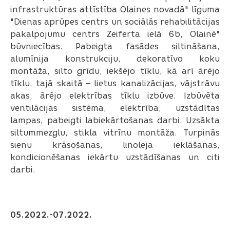
infrastruktūras attīstība Olaines novadā" līguma
"Dienas aprūpes centrs un sociālās rehabilitācijas
pakalpojumu centrs Zeiferta ielā 6b, Olainē"
būvniecības. Pabeigta fasādes siltināšana,
alumīnija konstrukciju, dekoratīvo koku
montāža, silto grīdu, iekšējo tīklu, kā arī ārējo
tīklu, tajā skaitā – lietus kanalizācijas, vājstrāvu
akas, ārējo elektrības tīklu izbūve. Izbūvēta
ventilācijas sistēma, elektrība, uzstādītas
lampas, pabeigti labiekārtošanas darbi. Uzsākta
siltummezglu, stikla vitrīnu montāža. Turpinās
sienu krāsošanas, linoleja ieklāšanas,
kondicionēšanas iekārtu uzstādīšanas un citi
darbi.
05.2022.-07.2022.