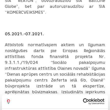
SIA “REATON”, būvuzraudzību SIA “BaltLine
Globe”, bet par autoruzraudzību ar SIA
“KOMERCVEIKSMES”.
05.2021.-07.2021.
Atbilstoši normatīvajiem aktiem un līgumam
noslēgušies darbi pie Eiropas Reģionālās
attīstības fonda finansētā projekta Nr.
9.3.1.1./19/024 “Sociālo pakalpojumu
infrastruktūras attīstība Olaines novadā” līguma
“Dienas aprūpes centrs un sociālās rehabilitācijas
pakalpojumu centrs Zeiferta ielā 6b, Olainē”
būvprojekta izstrāde un tā ekspertīze,
aprēķinātas būvizmaksas. Izsludināts iepirkums
par būvdarbu izpildi (ONP 2021/31/ERAF) un
būvuzraudzību (ONP 2021/35).