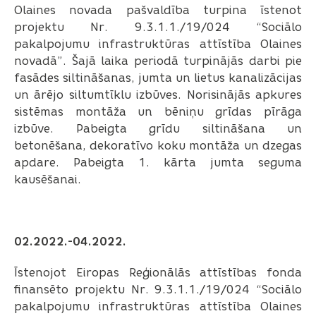
Olaines novada pašvaldība turpina īstenot
projektu Nr. 9.3.1.1./19/024 “Sociālo
pakalpojumu infrastruktūras attīstība Olaines
novadā”. Šajā laika periodā turpinājās darbi pie
fasādes siltināšanas, jumta un lietus kanalizācijas
un ārējo siltumtīklu izbūves. Norisinājās apkures
sistēmas montāža un bēniņu grīdas pīrāga
izbūve. Pabeigta grīdu siltināšana un
betonēšana, dekoratīvo koku montāža un dzegas
apdare. Pabeigta 1. kārta jumta seguma
kausēšanai.
02.2022.-04.2022.
Īstenojot Eiropas Reģionālās attīstības fonda
finansēto projektu Nr. 9.3.1.1./19/024 “Sociālo
pakalpojumu infrastruktūras attīstība Olaines