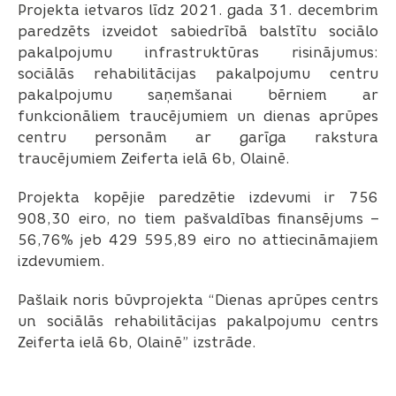
Projekta ietvaros līdz 2021. gada 31. decembrim
paredzēts izveidot sabiedrībā balstītu sociālo
pakalpojumu infrastruktūras risinājumus:
sociālās rehabilitācijas pakalpojumu centru
pakalpojumu saņemšanai bērniem ar
funkcionāliem traucējumiem un dienas aprūpes
centru personām ar garīga rakstura
traucējumiem Zeiferta ielā 6b, Olainē.
Projekta kopējie paredzētie izdevumi ir 756
908,30 eiro, no tiem pašvaldības finansējums –
56,76% jeb 429 595,89 eiro no attiecināmajiem
izdevumiem.
Pašlaik noris būvprojekta “Dienas aprūpes centrs
un sociālās rehabilitācijas pakalpojumu centrs
Zeiferta ielā 6b, Olainē” izstrāde.