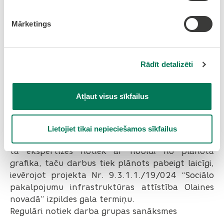
tehnisko noteikumu prasībām. Covid-19
infekcijas izplatības dēļ darbi atpaliek no iepriekš
Mārketings
plānotā kalendārā laika grafika, taču tos
paredzēts veikt ievērojot projektu ieviešanas gala
termiņu.
Rādīt detalizēti
Atļaut visus sīkfailus
11.2020.-01.2021.
Dažās pozīcijās darbi pie “Dienas aprūpes centrs
un sociālās rehabilitācijas pakalpojumu centrs
Lietojiet tikai nepieciešamos sīkfailus
Zeiferta ielā 6b, Olainē” būvprojekta izstrādes un
tā ekspertīzes notiek ar nobīdi no plānotā
grafika, taču darbus tiek plānots pabeigt laicīgi,
ievērojot projekta Nr. 9.3.1.1./19/024 “Sociālo
pakalpojumu infrastruktūras attīstība Olaines
novadā” izpildes gala termiņu.
Regulāri notiek darba grupas sanāksmes