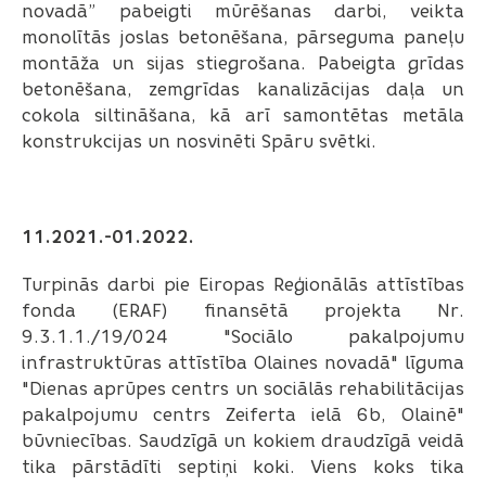
novadā” pabeigti mūrēšanas darbi, veikta
monolītās joslas betonēšana, pārseguma paneļu
montāža un sijas stiegrošana. Pabeigta grīdas
betonēšana, zemgrīdas kanalizācijas daļa un
cokola siltināšana, kā arī samontētas metāla
konstrukcijas un nosvinēti Spāru svētki.
11.2021.-01.2022.
Turpinās darbi pie Eiropas Reģionālās attīstības
fonda (ERAF) finansētā projekta Nr.
9.3.1.1./19/024 "Sociālo pakalpojumu
infrastruktūras attīstība Olaines novadā" līguma
"Dienas aprūpes centrs un sociālās rehabilitācijas
pakalpojumu centrs Zeiferta ielā 6b, Olainē"
būvniecības. Saudzīgā un kokiem draudzīgā veidā
tika pārstādīti septiņi koki. Viens koks tika