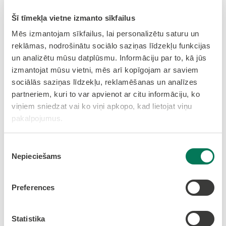
Šī tīmekļa vietne izmanto sīkfailus
02.2021.-04.2021.
Mēs izmantojam sīkfailus, lai personalizētu saturu un
Pamatojoties uz Ministru kabineta 2016. gada
reklāmas, nodrošinātu sociālo saziņas līdzekļu funkcijas
20. decembra noteikumiem Nr. 871 "Darbības
un analizētu mūsu datplūsmu. Informāciju par to, kā jūs
programmas "Izaugsme un nodarbinātība" 9.3.1.
izmantojat mūsu vietni, mēs arī kopīgojam ar saviem
specifiskā atbalsta mērķa "Attīstīt pakalpojumu
sociālās saziņas līdzekļu, reklamēšanas un analīzes
infrastruktūru bērnu aprūpei ģimeniskā vidē un
partneriem, kuri to var apvienot ar citu informāciju, ko
personu ar invaliditāti neatkarīgai dzīvei un
viņiem sniedzat vai ko viņi apkopo, kad lietojat viņu
integrācijai sabiedrībā" 9.3.1.1. pasākuma
pakalpojumus.
"Pakalpojumu infrastruktūras attīstība
deinstitucionalizācijas plānu īstenošanai" un
Piekrišanas
Eiropas Reģionālās attīstības fonda (ERAF)
Nepieciešams
izvēle
finansētā projekta Nr. 9.3.1.1./19/024 "Sociālo
pakalpojumu infrastruktūras attīstība Olaines
Preferences
novadā" ietvaros BIS (Būvniecības informācijas
sistēmā) iesniegts būvekspertīzes atzinums. Tā
mērķis ir sniegt izvērtējumu par būvprojekta
Statistika
tehniskā risinājuma atbilstību normatīvo aktu un