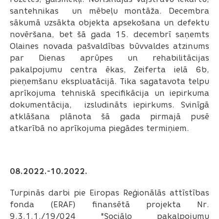
santehnikas un mēbeļu montāža. Decembra
sākumā uzsākta objekta apsekošana un defektu
novēršana, bet šā gada 15. decembrī saņemts
Olaines novada pašvaldības būvvaldes atzinums
par Dienas aprūpes un rehabilitācijas
pakalpojumu centra ēkas, Zeiferta ielā 6b,
pieņemšanu ekspluatācijā. Tika sagatavota telpu
aprīkojuma tehniskā specifikācija un iepirkuma
dokumentācija, izsludināts iepirkums. Svinīgā
atklāšana plānota šā gada pirmajā pusē
atkarībā no aprīkojuma piegādes termiņiem.
08.2022.-10.2022.
Turpinās darbi pie Eiropas Reģionālās attīstības
fonda (ERAF) finansētā projekta Nr.
9.3.1.1./19/024 "Sociālo pakalpojumu