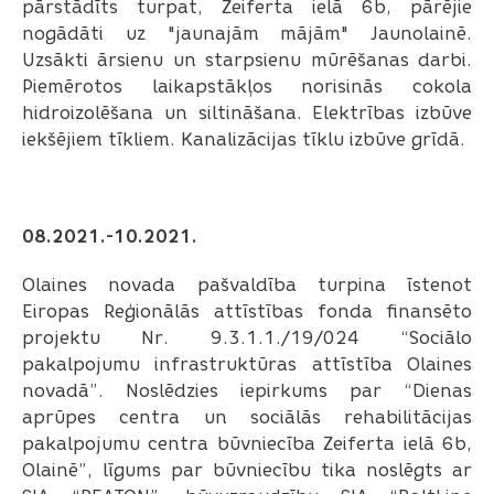
pārstādīts turpat, Zeiferta ielā 6b, pārējie
nogādāti uz "jaunajām mājām" Jaunolainē.
Uzsākti ārsienu un starpsienu mūrēšanas darbi.
Piemērotos laikapstākļos norisinās cokola
hidroizolēšana un siltināšana. Elektrības izbūve
iekšējiem tīkliem. Kanalizācijas tīklu izbūve grīdā.
08.2021.-10.2021.
Olaines novada pašvaldība turpina īstenot
Eiropas Reģionālās attīstības fonda finansēto
projektu Nr. 9.3.1.1./19/024 “Sociālo
pakalpojumu infrastruktūras attīstība Olaines
novadā”. Noslēdzies iepirkums par “Dienas
aprūpes centra un sociālās rehabilitācijas
pakalpojumu centra būvniecība Zeiferta ielā 6b,
Olainē”, līgums par būvniecību tika noslēgts ar