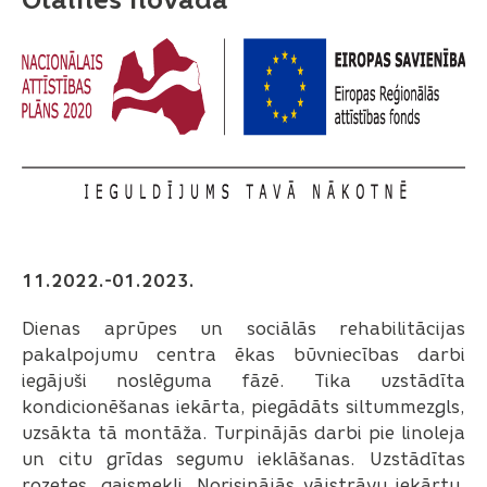
11.2022.-01.2023.
Dienas aprūpes un sociālās rehabilitācijas
pakalpojumu centra ēkas būvniecības darbi
iegājuši noslēguma fāzē. Tika uzstādīta
kondicionēšanas iekārta, piegādāts siltummezgls,
uzsākta tā montāža. Turpinājās darbi pie linoleja
un citu grīdas segumu ieklāšanas. Uzstādītas
rozetes, gaismekļi. Norisinājās vājstrāvu iekārtu,