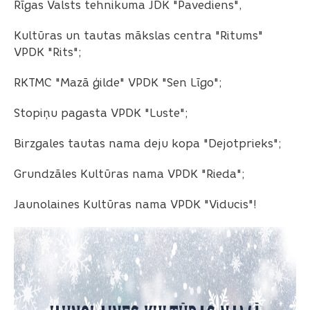
Rīgas Valsts tehnikuma JDK "Pavediens",
Kultūras un tautas mākslas centra "Ritums"
VPDK "Rits";
RKTMC "Mazā ģilde" VPDK "Sen Līgo";
Stopiņu pagasta VPDK "Luste";
Birzgales tautas nama deju kopa "Dejotprieks";
Grundzāles Kultūras nama VPDK "Rieda";
Jaunolaines Kultūras nama VPDK "Viducis"!