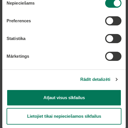
Nepieciešams
izvēle
Preferences
Pierakstīties uz avīzi
Statistika
Pakalpojumi
Mārketings
Dzīvesvietas deklarēšana
Pieteikt bērnu pirmsskolas izglītības iestādē
Nekustamā īpašuma nodokļa samaksa caur
Rādīt detalizēti
epakalpojumi.lv
Nekustamā īpašuma karte
Atļaut visus sīkfailus
Lapas karte
Lietojiet tikai nepieciešamos sīkfailus
Kontakti