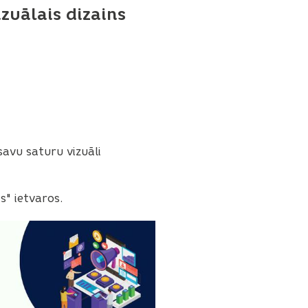
zuālais dizains
avu saturu vizuāli
s" ietvaros.