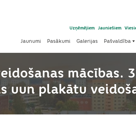
Uzņēmējiem
Jauniešiem
Vies
Jaunumi
Pasākumi
Galerijas
Pašvaldība
veidošanas mācības. 3
ns uun plakātu veidoš