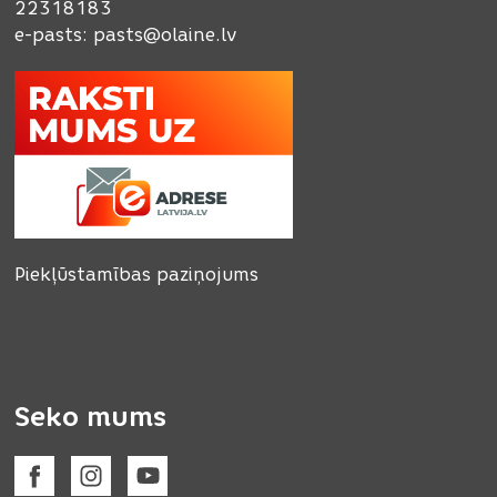
22318183
e-pasts:
pasts@olaine.lv
Piekļūstamības paziņojums
Seko mums