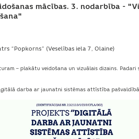
idošanas mācības. 3. nodarbība - "Vi
ošana"
trs “Popkorns” (Veselības iela 7, Olaine)
uram – plakātu veidošana un vizuālais dizains. Padari s
gitālā darba ar jaunatni sistēmas attīstība pašvaldībā