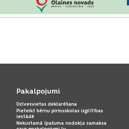
Pakalpojumi
Dzīvesvietas deklarēšana
Pieteikt bērnu pirmsskolas izglītības
iestādē
Nekustamā īpašuma nodokļa samaksa
caur epakalpojumi.lv