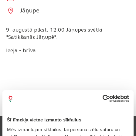
Jāņupe
9. augustā plkst. 12.00 Jāņupes svētki
"Satikšanās Jāņupē".
Ieeja - brīva
Drukāt rakstu
Šī tīmekļa vietne izmanto sīkfailus
Mēs izmantojam sīkfailus, lai personalizētu saturu un