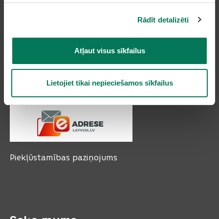
Olaines novada pašvaldība
Zemgales iela 33, Olaine,
Rādīt detalizēti
Olaines novads, LV-2114
Tālruņi: 66954899, 20178620, 22318183
Atļaut visus sīkfailus
e-pasts:
pasts@olaine.lv
Lietojiet tikai nepieciešamos sīkfailus
Piekļūstamības paziņojums