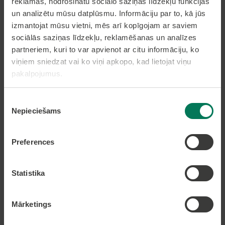
reklāmas, nodrošinātu sociālo saziņas līdzekļu funkcijas
un analizētu mūsu datplūsmu. Informāciju par to, kā jūs
Pierakstīties uz avīzi
izmantojat mūsu vietni, mēs arī kopīgojam ar saviem
sociālās saziņas līdzekļu, reklamēšanas un analīzes
partneriem, kuri to var apvienot ar citu informāciju, ko
viņiem sniedzat vai ko viņi apkopo, kad lietojat viņu
Pakalpojumi
pakalpojumus.
Dzīvesvietas deklarēšana
Piekrišanas
Pieteikt bērnu pirmsskolas izglītības iestādē
Nepieciešams
izvēle
Nekustamā īpašuma nodokļa samaksa caur
epakalpojumi.lv
Preferences
Nekustamā īpašuma karte
Statistika
Lapas karte
Mārketings
Kontakti