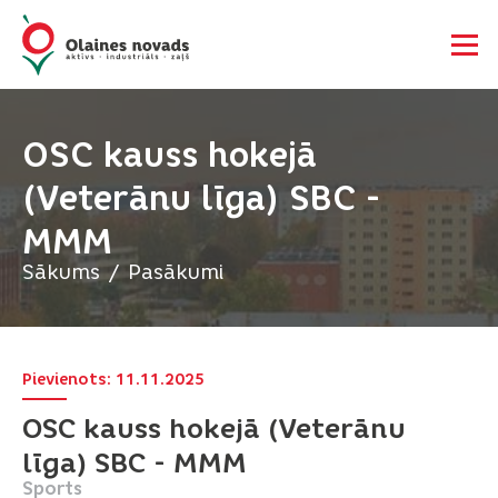
OSC kauss hokejā
(Veterānu līga) SBC -
MMM
Sākums
Pasākumi
Pievienots: 11.11.2025
OSC kauss hokejā (Veterānu
līga) SBC - MMM
Sports