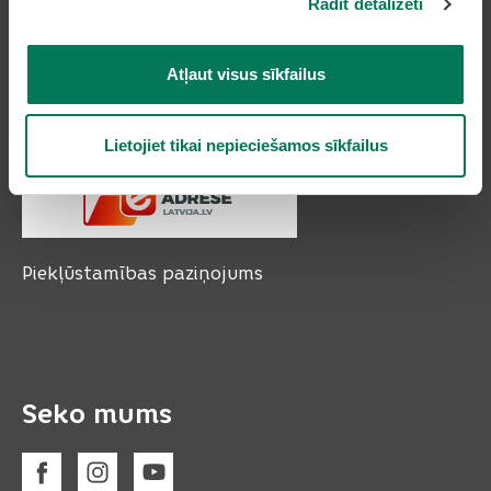
Rādīt detalizēti
Tālruņi: 66954899, 20178620, 22318183
e-pasts:
pasts@olaine.lv
Atļaut visus sīkfailus
Lietojiet tikai nepieciešamos sīkfailus
Piekļūstamības paziņojums
Seko mums