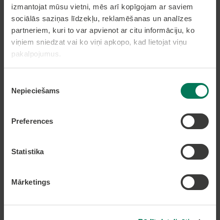
izmantojat mūsu vietni, mēs arī kopīgojam ar saviem
sociālās saziņas līdzekļu, reklamēšanas un analīzes
partneriem, kuri to var apvienot ar citu informāciju, ko
Pakalpojumi
viņiem sniedzat vai ko viņi apkopo, kad lietojat viņu
pakalpojumus.
Dzīvesvietas deklarēšana
Pieteikt bērnu pirmsskolas izglītības iestādē
Piekrišanas
Nekustamā īpašuma nodokļa samaksa caur
Nepieciešams
epakalpojumi.lv
izvēle
Nekustamā īpašuma karte
Preferences
Lapas karte
Statistika
Kontakti
Mārketings
Olaines novada pašvaldība
Zemgales iela 33, Olaine,
Olaines novads, LV-2114