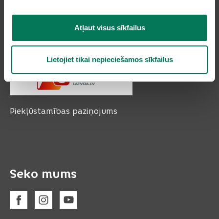
e-pasts:
pasts@olaine.lv
Atļaut visus sīkfailus
Lietojiet tikai nepieciešamos sīkfailus
Piekļūstamības paziņojums
Seko mums