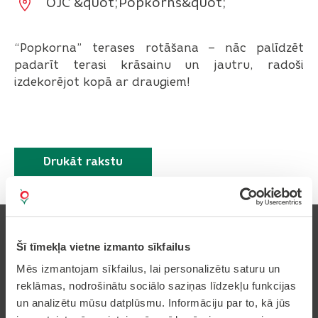
OJC &quot;Popkorns&quot;
“Popkorna” terases rotāšana – nāc palīdzēt
padarīt terasi krāsainu un jautru, radoši
izdekorējot kopā ar draugiem!
Drukāt rakstu
Šī tīmekļa vietne izmanto sīkfailus
Mēs izmantojam sīkfailus, lai personalizētu saturu un
Pierakstīties uz avīzi
reklāmas, nodrošinātu sociālo saziņas līdzekļu funkcijas
un analizētu mūsu datplūsmu. Informāciju par to, kā jūs