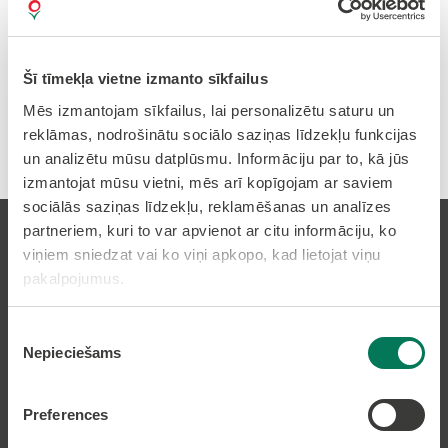
policija par šādām darbībām var administratīvi
sodīt.
Šī tīmekļa vietne izmanto sīkfailus
Atkritumu apsaimniekošanas tarifs
Mēs izmantojam sīkfailus, lai personalizētu saturu un
reklāmas, nodrošinātu sociālo saziņas līdzekļu funkcijas
un analizētu mūsu datplūsmu. Informāciju par to, kā jūs
izmantojat mūsu vietni, mēs arī kopīgojam ar saviem
sociālās saziņas līdzekļu, reklamēšanas un analīzes
partneriem, kuri to var apvienot ar citu informāciju, ko
viņiem sniedzat vai ko viņi apkopo, kad lietojat viņu
pakalpojumus.
Pierakstīties uz avīzi
Piekrišanas
Nepieciešams
izvēle
Pakalpojumi
Preferences