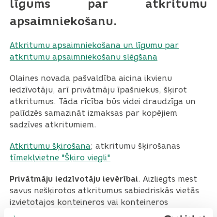
līgums par atkritumu
apsaimniekošanu.
Atkritumu apsaimniekošana un līgumu par
atkritumu apsaimniekošanu slēgšana
Olaines novada pašvaldība aicina ikvienu
iedzīvotāju, arī privātmāju īpašniekus, šķirot
atkritumus. Tāda rīcība būs videi draudzīga un
palīdzēs samazināt izmaksas par kopējiem
sadzīves atkritumiem.
Atkritumu šķirošana
; atkritumu šķirošanas
tīmekļvietne "Šķiro viegli"
Privātmāju iedzīvotāju ievērībai
. Aizliegts mest
savus nešķirotos atkritumus sabiedriskās vietās
izvietotajos konteineros vai konteineros
daudzdzīvokļu māju pagalmos. Pašvaldības