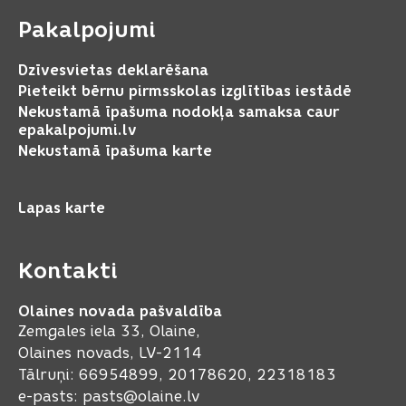
Pakalpojumi
Dzīvesvietas deklarēšana
Pieteikt bērnu pirmsskolas izglītības iestādē
Nekustamā īpašuma nodokļa samaksa caur
epakalpojumi.lv
Nekustamā īpašuma karte
Lapas karte
Kontakti
Olaines novada pašvaldība
Zemgales iela 33, Olaine,
Olaines novads, LV-2114
Tālruņi: 66954899, 20178620, 22318183
e-pasts:
pasts@olaine.lv