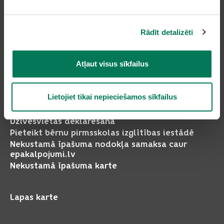
Rādīt detalizēti
Pierakstīties uz avīzi
Atļaut visus sīkfailus
Pakalpojumi
Lietojiet tikai nepieciešamos sīkfailus
Dzīvesvietas deklarēšana
Pieteikt bērnu pirmsskolas izglītības iestādē
Nekustamā īpašuma nodokļa samaksa caur
epakalpojumi.lv
Nekustamā īpašuma karte
Lapas karte