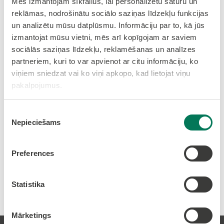
Mēs izmantojam sīkfailus, lai personalizētu saturu un
2014.-2020. gadam
;
Domes lēmums "Par
reklāmas, nodrošinātu sociālo saziņas līdzekļu funkcijas
grozījumiem Olaines novada attīstības
un analizētu mūsu datplūsmu. Informāciju par to, kā jūs
programmā 2014.-2020. gadam"
(26.04.2023.)
izmantojat mūsu vietni, mēs arī kopīgojam ar saviem
sociālās saziņas līdzekļu, reklamēšanas un analīzes
Grozījumi Olaines novada attīstības programmā
partneriem, kuri to var apvienot ar citu informāciju, ko
2014.-2020. gadam
;
Domes lēmums "Par
viņiem sniedzat vai ko viņi apkopo, kad lietojat viņu
grozījumiem Olaines novada attīstības
pakalpojumus.
programmā 2014.-2020. gadam"
(21.06.2023.)
Piekrišanas
Nepieciešams
izvēle
Olaines novada pārskats par
attīstības programmas 2014. -
Preferences
2020. gadam īstenošanu
Statistika
Mārketings