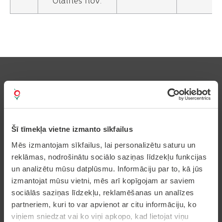
Olaines nov.
Pierakstīties uz avīzi
Šī tīmekļa vietne izmanto sīkfailus
Mēs izmantojam sīkfailus, lai personalizētu saturu un
reklāmas, nodrošinātu sociālo saziņas līdzekļu funkcijas
Pakalpojumi
un analizētu mūsu datplūsmu. Informāciju par to, kā jūs
izmantojat mūsu vietni, mēs arī kopīgojam ar saviem
Dzīvesvietas deklarēšana
sociālās saziņas līdzekļu, reklamēšanas un analīzes
Pieteikt bērnu pirmsskolas izglītības iestādē
partneriem, kuri to var apvienot ar citu informāciju, ko
Nekustamā īpašuma nodokļa samaksa caur
viņiem sniedzat vai ko viņi apkopo, kad lietojat viņu
epakalpojumi.lv