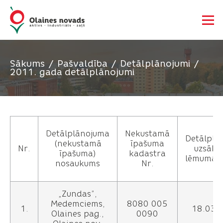
Sākums
Pašvaldība
Detālplānojumi
2011. gada detālplānojumi
Detālplānojuma
Nekustamā
Detālplā
(nekustamā
īpašuma
Nr.
uzsākš
īpašuma)
kadastra
lēmuma 
nosaukums
Nr.
„Zundas”,
Medemciems,
8080 005
1.
18.03.
Olaines pag.,
0090