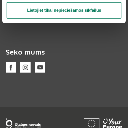
Lietojiet tikai nepieciešamos sīkfailus
Piekļūstamības paziņojums
Seko mums