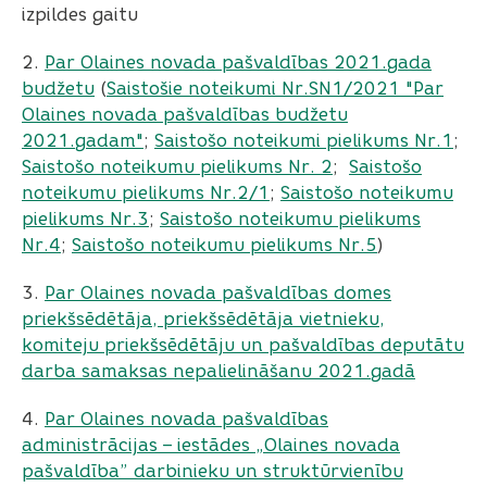
izpildes gaitu
2.
Par Olaines novada pašvaldības 2021.gada
budžetu
(
Saistošie noteikumi Nr.SN1/2021 "Par
Olaines novada pašvaldības budžetu
2021.gadam"
;
Saistošo noteikumi pielikums Nr.1
;
Saistošo noteikumu pielikums Nr. 2
;
Saistošo
noteikumu pielikums Nr.2/1
;
Saistošo noteikumu
pielikums Nr.3
;
Saistošo noteikumu pielikums
Nr.4
;
Saistošo noteikumu pielikums Nr.5
)
3.
Par Olaines novada pašvaldības domes
priekšsēdētāja, priekšsēdētāja vietnieku,
komiteju priekšsēdētāju un pašvaldības deputātu
darba samaksas nepalielināšanu 2021.gadā
4.
Par Olaines novada pašvaldības
administrācijas – iestādes „Olaines novada
pašvaldība” darbinieku un struktūrvienību