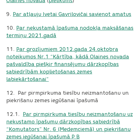
Olaines novadā
(
pielikums
)
9.
Par atļauju Ivetai Gavrilovičai savienot amatus
10.
Par nekustamā īpašuma nodokļa maksāšanas
termiņu 2021.gadā
11.
Par grozījumiem 2012.gada 24.oktobra
noteikumos Nr.1 “Kārtība, kādā Olaines novada
pašvaldība piešķir finansējumu dārzkopības
sabiedrībām koplietošanas zemes
labiekārtošanai”
12. Par pirmpirkuma tiesību neizmantošanu un
piekrišanu zemes iegūšanai īpašumā
12.1.
Par pirmpirkuma tiesību neizmantošanu uz
nekustamo īpašumu dārzkopības sabiedrībā
“Komutators” Nr. 6 (Medemciemā) un piekrišanu
zemes iegūšanai īpašumā P B