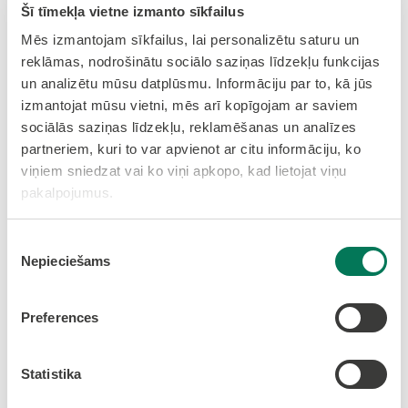
Šī tīmekļa vietne izmanto sīkfailus
15.
Par ceļa servitūta (reālservitūta)
nodibināšanu uz nekustamā īpašuma “Tālumi”
Mēs izmantojam sīkfailus, lai personalizētu saturu un
(Stūnīšos)
reklāmas, nodrošinātu sociālo saziņas līdzekļu funkcijas
un analizētu mūsu datplūsmu. Informāciju par to, kā jūs
16. Par nekustamo īpašumu apvienošanu,
izmantojat mūsu vietni, mēs arī kopīgojam ar saviem
adreses piešķiršanu un nekustamā īpašuma
sociālās saziņas līdzekļu, reklamēšanas un analīzes
lietošanas mērķa noteikšanu
partneriem, kuri to var apvienot ar citu informāciju, ko
viņiem sniedzat vai ko viņi apkopo, kad lietojat viņu
16.1. ​​​​​​​
Par nekustamo īpašumu d/s Atlantika
pakalpojumus.
Nr.92 un d/s Atlantika Nr.93 (Jāņupē) zemes
vienību apvienošanu, adreses piešķiršanu un
Piekrišanas
nekustamā īpašuma lietošanas mērķa noteikšanu
Nepieciešams
izvēle
16.2. ​​​​​​​
Par nekustamo īpašumu d/s Stars Nr.73 un
d/s Stars Nr.74 (Dāvos) zemes vienību
Preferences
apvienošanu, adreses piešķiršanu un nekustamā
īpašuma lietošanas mērķa noteikšanu
Statistika
16.3.
​​​​​​​Par nekustamo īpašumu d/s Tiltiņi Nr.204,