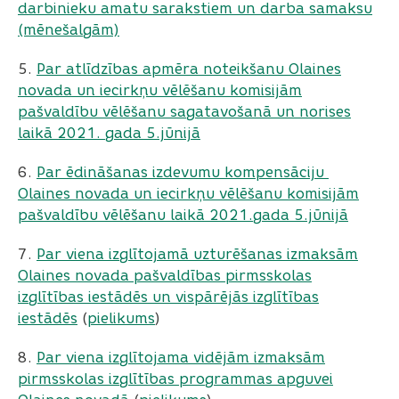
darbinieku amatu sarakstiem un darba samaksu
(mēnešalgām)
5.
Par atlīdzības apmēra noteikšanu Olaines
novada un iecirkņu vēlēšanu komisijām
pašvaldību vēlēšanu sagatavošanā un norises
laikā 2021. gada 5.jūnijā
6.
Par ēdināšanas izdevumu kompensāciju
Olaines novada un iecirkņu vēlēšanu komisijām
pašvaldību vēlēšanu laikā 2021.gada 5.jūnijā
7.
Par viena izglītojamā uzturēšanas izmaksām
Olaines novada pašvaldības pirmsskolas
izglītības iestādēs un vispārējās izglītības
iestādēs
(
pielikums
)
8.
Par viena izglītojama vidējām izmaksām
pirmsskolas izglītības programmas apguvei