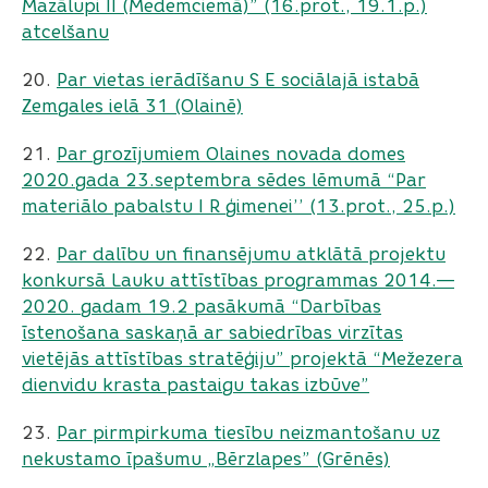
Mazālupi II (Medemciemā)” (16.prot., 19.1.p.)
atcelšanu
20.
Par vietas ierādīšanu S E sociālajā istabā
Zemgales ielā 31 (Olainē)
21.
Par grozījumiem Olaines novada domes
2020.gada 23.septembra sēdes lēmumā “Par
materiālo pabalstu I R ģimenei’’ (13.prot., 25.p.)
22.
Par dalību un finansējumu atklātā projektu
konkursā Lauku attīstības programmas 2014.—
2020. gadam 19.2 pasākumā “Darbības
īstenošana saskaņā ar sabiedrības virzītas
vietējās attīstības stratēģiju” projektā “Mežezera
dienvidu krasta pastaigu takas izbūve”
23.
Par pirmpirkuma tiesību neizmantošanu uz
nekustamo īpašumu „Bērzlapes” (Grēnēs)
​​​​​​​