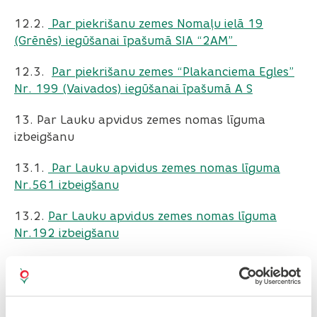
12.2.
Par piekrišanu zemes Nomaļu ielā 19
(Grēnēs) iegūšanai īpašumā SIA “2AM”
12.3.
Par piekrišanu zemes “Plakanciema Egles”
Nr. 199 (Vaivados) iegūšanai īpašumā A S
13. Par Lauku apvidus zemes nomas līguma
izbeigšanu
13.1.
Par Lauku apvidus zemes nomas līguma
Nr.561 izbeigšanu
13.2.
Par Lauku apvidus zemes nomas līguma
Nr.192 izbeigšanu
14.
Par atsavinātā nekustamā īpašuma
izslēgšanu no Olaines novada pašvaldības
bilances