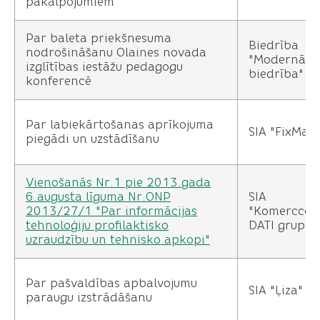
pakalpojumiem
Par baleta priekšnesuma
Biedrība
nodrošināšanu Olaines novada
"Modernā b
izglītības iestāžu pedagogu
biedrība"
konferencē
Par labiekārtošanas aprīkojuma
SIA "FixMan
piegādi un uzstādīšanu
Vienošanās Nr.1 pie 2013.gada
6.augusta līguma Nr.ONP
SIA
2013/27/1 "Par informācijas
"Komerccen
tehnoloģiju profilaktisko
DATI grupa"
uzraudzību un tehnisko apkopi"
Par pašvaldības apbalvojumu
SIA "Ļiza"
paraugu izstrādāšanu