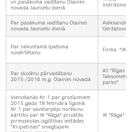
un pasākuma vadīšanu Olaines
Indrišonoks
novada Jauniešu dienā
Par pasākuma vadīšanu Olaines
Aleksandrs
novada Jauniešu dienā
Geržatovičs
Par nekustamā īpašuma
Firma "IK K
novērtēšanu
AS "Rīgas
Par skolēnu pārvadāšanu
Taksometru
2015./2016.m.g. Olaines novadā
parks"
Vienošanās Nr.1 par grozījumiem
2015.gada 18.februāra līgumā
Nr.1 par savstarpējo norēķinu
kārtību par IK "Rāga" privātās
IK "Rāga"
pirmsskolas izglītības iestādes
"Kripatiņas" sniegtajiem