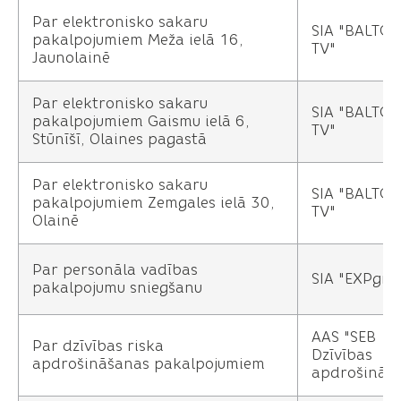
Par elektronisko sakaru
SIA "BALTC
pakalpojumiem Meža ielā 16,
TV"
Jaunolainē
Par elektronisko sakaru
SIA "BALTC
pakalpojumiem Gaismu ielā 6,
TV"
Stūnīšī, Olaines pagastā
Par elektronisko sakaru
SIA "BALTC
pakalpojumiem Zemgales ielā 30,
TV"
Olainē
Par personāla vadības
SIA "EXPgro
pakalpojumu sniegšanu
AAS "SEB
Par dzīvības riska
Dzīvības
apdrošināšanas pakalpojumiem
apdrošināš