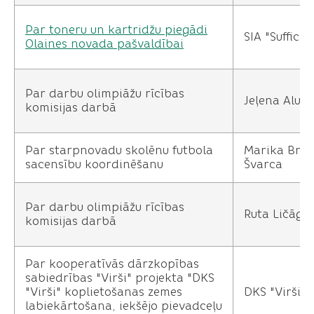
Par toneru un kartridžu piegādi
SIA "Sufficio
Olaines novada pašvaldībai
Par darbu olimpiāžu rīcības
Jeļena Alute
komisijas darbā
Par starpnovadu skolēnu futbola
Marika Bro
sacensību koordinēšanu
Švarca
Par darbu olimpiāžu rīcības
Ruta Ličāgi
komisijas darbā
Par kooperatīvās dārzkopības
sabiedrības "Virši" projekta "DKS
"Virši" koplietošanas zemes
DKS "Virši"
labiekārtošana, iekšējo pievadceļu