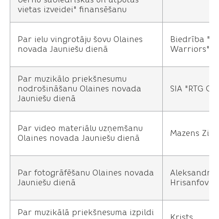
vietas izveidei" finansēšanu
Par ielu vingrotāju šovu Olaines
Biedrība "St
novada Jauniešu dienā
Warriors"
Par muzikālo priekšnesumu
nodrošināšanu Olaines novada
SIA "RTG GR
Jauniešu dienā
Par video materiālu uzņemšanu
Mazens Zib
Olaines novada Jauniešu dienā
Par fotogrāfēšanu Olaines novada
Aleksandrs
Jauniešu dienā
Hrisanfovs
Par muzikālā priekšnesuma izpildi
Krists