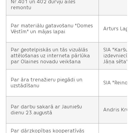
Nr.401 un 402 durvju ailes
remontu
Par materiālu gatavošanu "Domes
Arturs Lagz
Vēstīm" un mājas lapai
Par ģeotelpiskās un tās vizuālās
SIA "Karšu
attēlošanas uz interneta pārlūka
izdevniecīb
par Olaines novadu veikšana
Jāņa sēta"
Par āra trenažieru piegādi un
SIA "Reino A
uzstādīšanu
Par darbu sakarā ar Jauniešu
Andris Krūm
dienu 23.augustā
Par dārzkopības kooperatīvās