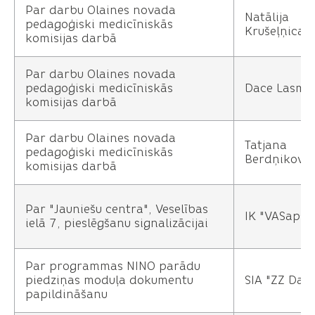
Par darbu Olaines novada
Natālija
pedagoģiski medicīniskās
Krušeļņica
komisijas darbā
Par darbu Olaines novada
pedagoģiski medicīniskās
Dace Lasma
komisijas darbā
Par darbu Olaines novada
Tatjana
pedagoģiski medicīniskās
Berdņikova
komisijas darbā
Par "Jauniešu centra", Veselības
IK "VASaps"
ielā 7, pieslēgšanu signalizācijai
Par programmas NINO parādu
piedziņas moduļa dokumentu
SIA "ZZ Dats
papildināšanu