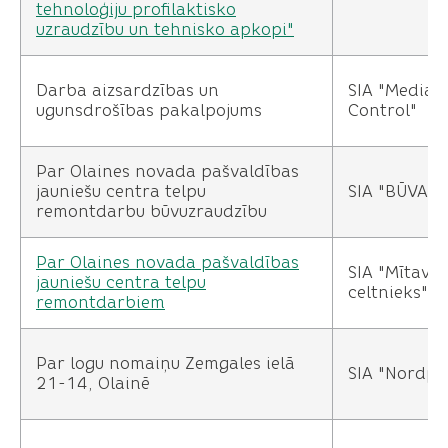
tehnoloģiju profilaktisko
uzraudzību un tehnisko apkopi"
Darba aizsardzības un
SIA "Media
ugunsdrošības pakalpojums
Control"
Par Olaines novada pašvaldības
jauniešu centra telpu
SIA "BŪVALT
remontdarbu būvuzraudzību
Par Olaines novada pašvaldības
SIA "Mītavas
jauniešu centra telpu
celtnieks"
remontdarbiem
Par logu nomaiņu Zemgales ielā
SIA "Nordpl
21-14, Olainē