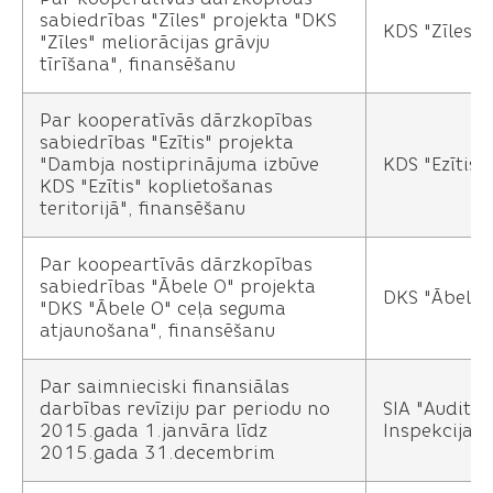
sabiedrības "Zīles" projekta "DKS
KDS "Zīles"
"Zīles" meliorācijas grāvju
tīrīšana", finansēšanu
Par kooperatīvās dārzkopības
sabiedrības "Ezītis" projekta
"Dambja nostiprinājuma izbūve
KDS "Ezītis"
KDS "Ezītis" koplietošanas
teritorijā", finansēšanu
Par koopeartīvās dārzkopības
sabiedrības "Ābele O" projekta
DKS "Ābele 
"DKS "Ābele O" ceļa seguma
atjaunošana", finansēšanu
Par saimnieciski finansiālas
darbības revīziju par periodu no
SIA "Auditor
2015.gada 1.janvāra līdz
Inspekcija 
2015.gada 31.decembrim