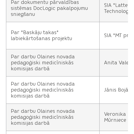
Par dokumentu pārvaldības
SIA "Lattel
sistēmas DocLogic pakalpojumu
Technology"
sniegšanu
Par "Baskāju takas"
SIA "MT proj
labiekārtošanas projektu
Par darbu Olaines novada
pedagoģiski medicīniskās
Anita Valein
komisijas darbā
Par darbu Olaines novada
pedagoģiski medicīniskās
Jānis Bojārs
komisijas darbā
Par darbu Olaines novada
Veronika
pedagoģiski medicīniskās
Mūrniece
komisijas darbā