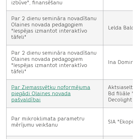
izbūve", finansēšanu
Par 2 dienu semināra novadīšanu
Olaines novada pedagogiem
Lelda Balod
"Iespējas izmantot interaktīvo
tāfeli"
Par 2 dienu semināra novadīšanu
Olaines novada pedagogiem
Ina Domina
"Iespējas izmantot interaktīvo
tāfeli"
Par Ziemassvētku noformējuma
Aktsiaselts
piegādi Olaines novada
Bd filiāle "
pašvaldībai
Decolight La
Par mikroklimata parametru
SIA "Ekopils
mērījumu veikšanu