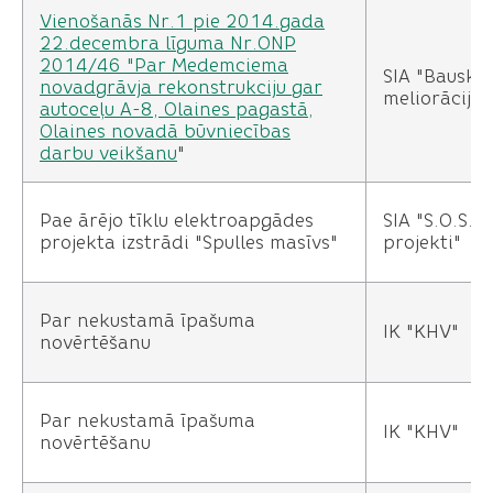
Vienošanās Nr.1 pie 2014.gada
22.decembra līguma Nr.ONP
2014/46 "Par Medemciema
SIA "Bauska
novadgrāvja rekonstrukciju gar
meliorācija"
autoceļu A-8, Olaines pagastā,
Olaines novadā būvniecības
darbu veikšanu
"
Pae ārējo tīklu elektroapgādes
SIA "S.O.S.
projekta izstrādi "Spulles masīvs"
projekti"
Par nekustamā īpašuma
IK "KHV"
novērtēšanu
Par nekustamā īpašuma
IK "KHV"
novērtēšanu