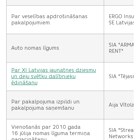
Par veselības apdrošināšanas
ERGO Insur
pakalpojumiem
SE Latvijas fi
SIA "ARMAD
Auto nomas līgums
RENT"
Par XI Latvijas jaunatnes dziesmu
un deju svētku dalībnieku
SIA "Tējasro
ēdināšanu
Par pakalpojuma izpildi un
Aija Vītola
pakalpojuma saņemšanu
Vienošanās par 2010.gada
SIA "Stream
16.jūlija nomas līguma termiņa
Networks"
pagarināšanu