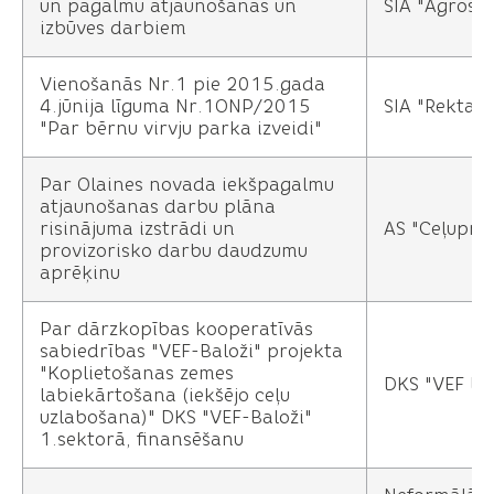
un pagalmu atjaunošanas un
SIA "Agrosē
izbūves darbiem
Vienošanās Nr.1 pie 2015.gada
4.jūnija līguma Nr.1ONP/2015
SIA "Rekta"
"Par bērnu virvju parka izveidi"
Par Olaines novada iekšpagalmu
atjaunošanas darbu plāna
risinājuma izstrādi un
AS "Ceļuproj
provizorisko darbu daudzumu
aprēķinu
Par dārzkopības kooperatīvās
sabiedrības "VEF-Baloži" projekta
"Koplietošanas zemes
DKS "VEF Ba
labiekārtošana (iekšējo ceļu
uzlabošana)" DKS "VEF-Baloži"
1.sektorā, finansēšanu