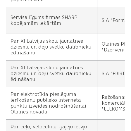
Servisa līgums firmas SHARP
SIA "Formul
kopējamām iekārtām
Par XI Latvijas skolu jaunatnes
Olaines PII
dziesmu un deju svētku dalībnieku
"Dzērvenīte
ēdināšanu
Par XI Latvijas skolu jaunatnes
dziesmu un deju svētku dalībnieku
SIA "FRISTAR
ēdināšanu
Par elektrotīkla pieslēguma
Ražošanas
ierīkošanu publisko interneta
komerciālā 
punktu izveides nodrošināšanai
"ELEKOMS" S
Olaines novadā
Par ceļu, veloceliņu, gājēju ietvju