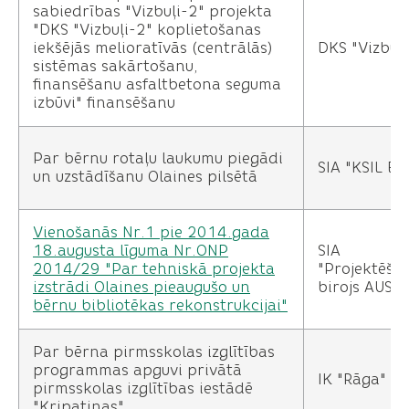
sabiedrības "Vizbuļi-2" projekta
"DKS "Vizbuļi-2" koplietošanas
iekšējās melioratīvās (centrālās)
DKS "Vizbuļi
sistēmas sakārtošanu,
finansēšanu asfaltbetona seguma
izbūvi" finansēšanu
Par bērnu rotaļu laukumu piegādi
SIA "KSIL Bal
un uzstādīšanu Olaines pilsētā
Vienošanās Nr.1 pie 2014.gada
18.augusta līguma Nr.ONP
SIA
2014/29 "Par tehniskā projekta
"Projektēša
izstrādi Olaines pieaugušo un
birojs AUST
bērnu bibliotēkas rekonstrukcijai"
Par bērna pirmsskolas izglītības
programmas apguvi privātā
IK "Rāga"
pirmsskolas izglītības iestādē
"Kripatiņas"