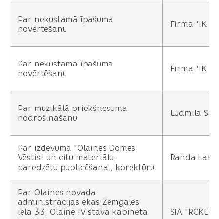
Par nekustamā īpašuma
Firma "IK K
novērtēšanu
Par nekustamā īpašuma
Firma "IK K
novērtēšanu
Par muzikālā priekšnesuma
Ludmila Sav
nodrošināšanu
Par izdevuma "Olaines Domes
Vēstis" un citu materiālu,
Randa Lasm
paredzētu publicēšanai, korektūru
Par Olaines novada
administrācijas ēkas Zemgales
ielā 33, Olainē IV stāva kabineta
SIA "RCKE"