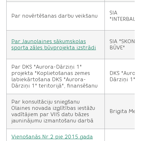
SIA
Par novērtēšanas darbu veikšanu
"INTERBALTI
Par Jaunolaines sākumskolas
SIA "SKONT
sporta zāles būvprojekta izstrādi
BŪVE"
Par DKS "Aurora-Dārziņi 1"
projekta "Koplietošanas zemes
DKS "Aurora
labiekārtošana DKS "Aurora-
Dārziņi 1"
Dārziņi 1" teritorijā", finansēšanu
Par konsultāciju sniegšanu
Olaines novada izglītības iestāžu
Brigita Mel
vadītājiem par VIIS datu bāzes
jauninājumu izmantošanu darbā
Vienošanās Nr.2 pie 2015.gada