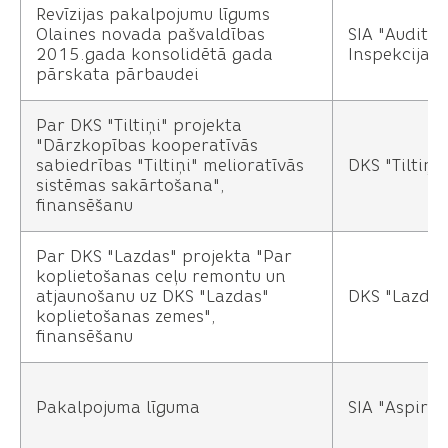
Revīzijas pakalpojumu līgums
Olaines novada pašvaldības
SIA "Auditor
2015.gada konsolidētā gada
Inspekcija 
pārskata pārbaudei
Par DKS "Tiltiņi" projekta
"Dārzkopības kooperatīvās
sabiedrības "Tiltiņi" melioratīvās
DKS "Tiltiņi"
sistēmas sakārtošana",
finansēšanu
Par DKS "Lazdas" projekta "Par
koplietošanas ceļu remontu un
atjaunošanu uz DKS "Lazdas"
DKS "Lazdas
koplietošanas zemes",
finansēšanu
Pakalpojuma līguma
SIA "Aspired