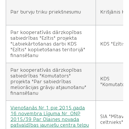
Par burvju triku priekšnesumu
Krišjānis Ka
Par kooperatīvās dārzkopības
sabiedrības "Ezītis" projekta
"Labiekārtošanas darbi KDS
KDS "Ezītis"
"Ezītis" koplietošanas teritorijā"
finansēšanu
Par kooperatīvās dārzkopības
sabiedrības "Komutators"
KDS
projekta "Par sabiedrības
"Komutators
meliorācijas grāvju atjaunošanu"
finansēšanu
Vienošanās Nr.1 pie 2015.gada
16.novembra Līguma Nr. ONP
SIA "Mītavas
2015/39 Par Olaines novada
celtnieks"
pašvaldības jauniešu centra telpu