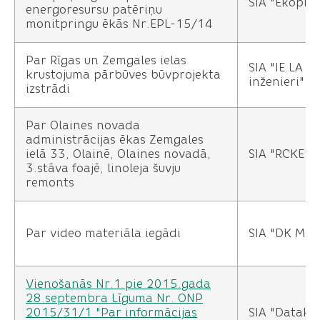
SIA "Ekopils
energoresursu patēriņu
monitpringu ēkās Nr.EPL-15/14
Par Rīgas un Zemgales ielas
SIA "IE.LA
krustojuma pārbūves būvprojekta
inženieri"
izstrādi
Par Olaines novada
administrācijas ēkas Zemgales
ielā 33, Olainē, Olaines novadā,
SIA "RCKE"
3.stāva foajē, linoleja šuvju
remonts
Par video materiāla iegādi
SIA "DK Med
Vienošanās Nr.1 pie 2015.gada
28.septembra Līguma Nr. ONP
2015/31/1 "Par informācijas
SIA "Datako