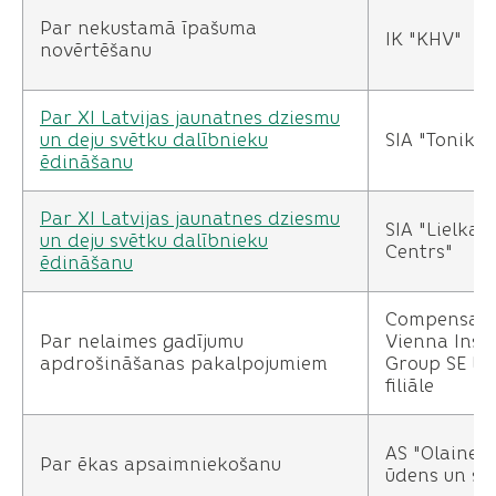
Par nekustamā īpašuma
IK "KHV"
novērtēšanu
Par XI Latvijas jaunatnes dziesmu
un deju svētku dalībnieku
SIA "Tonika 
ēdināšanu
Par XI Latvijas jaunatnes dziesmu
SIA "Lielkal
un deju svētku dalībnieku
Centrs"
ēdināšanu
Compensa L
Par nelaimes gadījumu
Vienna Insu
apdrošināšanas pakalpojumiem
Group SE Lat
filiāle
AS "Olaines
Par ēkas apsaimniekošanu
ūdens un si