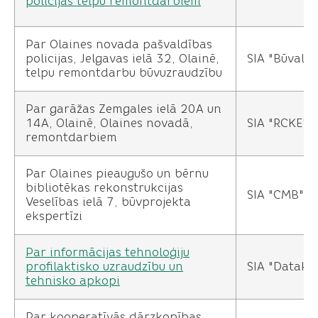
policijas telpu remontdarbiem
Par Olaines novada pašvaldības
policijas, Jelgavas ielā 32, Olainē,
SIA "Būvalts
telpu remontdarbu būvuzraudzību
Par garāžas Zemgales ielā 20A un
14A, Olainē, Olaines novadā,
SIA "RCKE"
remontdarbiem
Par Olaines pieaugušo un bērnu
bibliotēkas rekonstrukcijas
SIA "CMB"
Veselības ielā 7, būvprojekta
ekspertīzi
Par informācijas tehnoloģiju
profilaktisko uzraudzību un
SIA "Datako
tehnisko apkopi
Par kooperatīvās dārzkopības