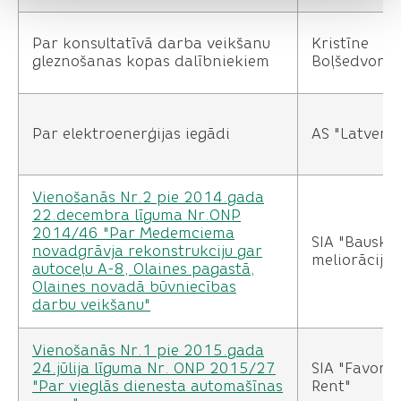
Par konsultatīvā darba veikšanu
Kristīne
gleznošanas kopas dalībniekiem
Boļšedvoro
Par elektroenerģijas iegādi
AS "Latvene
Vienošanās Nr.2 pie 2014.gada
22.decembra līguma Nr.ONP
2014/46 "Par Medemciema
SIA "Bauska
novadgrāvja rekonstrukciju gar
meliorācija"
autoceļu A-8, Olaines pagastā,
Olaines novadā būvniecības
darbu veikšanu"
Vienošanās Nr.1 pie 2015.gada
24.jūlija līguma Nr. ONP 2015/27
SIA "Favorit
"Par vieglās dienesta automašīnas
Rent"