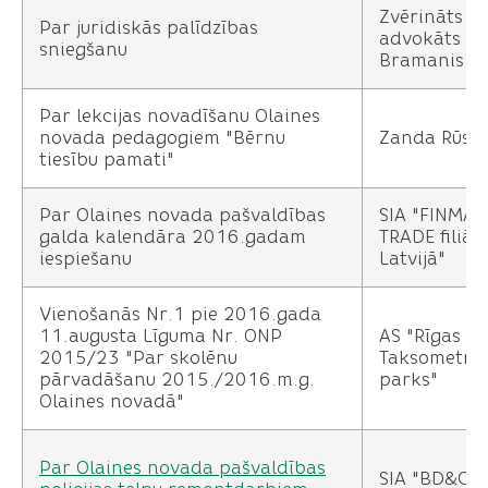
Zvērināts
Par juridiskās palīdzības
advokāts Jā
sniegšanu
Bramanis
Par lekcijas novadīšanu Olaines
novada pedagogiem "Bērnu
Zanda Rūsi
tiesību pamati"
Par Olaines novada pašvaldības
SIA "FINMAR
galda kalendāra 2016.gadam
TRADE filiāle
iespiešanu
Latvijā"
Vienošanās Nr.1 pie 2016.gada
11.augusta Līguma Nr. ONP
AS "Rīgas
2015/23 "Par skolēnu
Taksometru
pārvadāšanu 2015./2016.m.g.
parks"
Olaines novadā"
Par Olaines novada pašvaldības
SIA "BD&C"