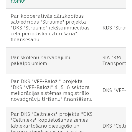
nomu"
Par kooperatīvās dārzkopības
sabiedrības "Straume" projekta
"DKS "Straume" iekšsaimniecības
KDS "Straum
ceļa periodiskā uzturēšana"
finansēšanu
Par skolēnu pārvadājumu
SIA "KM
pakalpojumiem
Transports"
Par DKS "VEF-Baloži" projekta
"DKS "VEF-Baloži" 4.,5.,6.sektora
DKS "VEF-Ba
meliorācijas sistēmas maģistrālo
novadgrāvju tīrīšanu" finanšēšanu
Par DKS "Celtnieks" projekta "DKS
"Celtnieks" koplietošanas zemes
labiekārtošanu pieaugušo un
DKS "Celtni
bērnu sabiedriskās un atpūtas