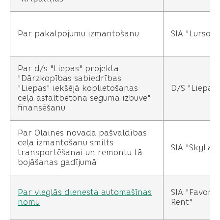
Par pakalpojumu izmantošanu
SIA "Lursoft 
Par d/s "Liepas" projekta
"Dārzkopības sabiedrības
"Liepas" iekšējā koplietošanas
D/S "Liepas"
ceļa asfaltbetona seguma izbūve"
finansēšanu
Par Olaines novada pašvaldības
ceļa izmantošanu smilts
SIA "SkyLan
transportēšanai un remontu tā
bojāšanas gadījumā
Par vieglās dienesta automašīnas
SIA "Favorit
nomu
Rent"