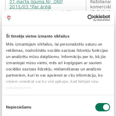
31.marta līguma Nr. ONP
Ražošanas
2015/03 "Par ārējā
komerciālā 
apgaismojuma izbūvi un daļēju
"ELEKOMS" S
rekonstrukciju Olaines novadā
Par Olaines novada
administrācijas ēkas Zemgales
Šī tīmekļa vietne izmanto sīkfailus
ielā33, Olainē, Olaines novadā,
SIA "RCKE"
Mēs izmantojam sīkfailus, lai personalizētu saturu un
3.stāva telpu grupas grīdas daļējo
reklāmas, nodrošinātu sociālo saziņas līdzekļu funkcijas
remontu un tīrīšanu
un analizētu mūsu datplūsmu. Informāciju par to, kā jūs
izmantojat mūsu vietni, mēs arī kopīgojam ar saviem
Vienošanās Nr.1 pie 2015.gada
sociālās saziņas līdzekļu, reklamēšanas un analīzes
31.marta līguma Nr. ONP
Ražošanas
2015/03 "Par ārējā
komerciālā 
partneriem, kuri to var apvienot ar citu informāciju, ko
apgaismojuma izbūvi un daļēju
"ELEKOMS" S
viņiem sniedzat vai ko viņi apkopo, kad lietojat viņu
rekonstrukciju Olaines novadā
pakalpojumus.
Par DKS "Ostnieks" projekta "Par
Piekrišanas
dārzkopības sabiedrības
Nepieciešams
izvēle
"Ostnieks" koplietošanas iekšējo
DKS "Ostnie
pievadceļu pie nekustamajiem