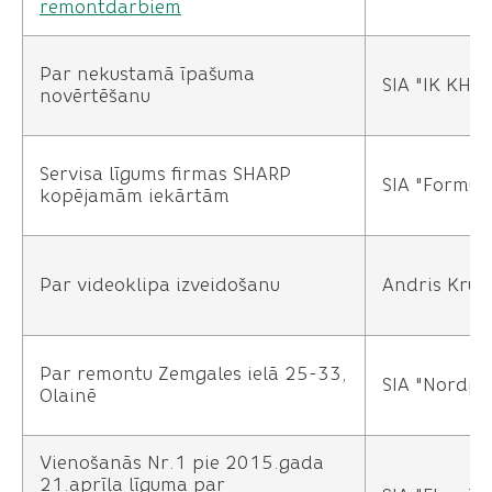
remontdarbiem
Par nekustamā īpašuma
SIA "IK KHV"
novērtēšanu
Servisa līgums firmas SHARP
SIA "Formul
kopējamām iekārtām
Par videoklipa izveidošanu
Andris Krūm
Par remontu Zemgales ielā 25-33,
SIA "Nordpl
Olainē
Vienošanās Nr.1 pie 2015.gada
21.aprīļa līguma par