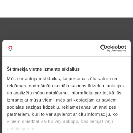
Pierakstīties uz avīzi
Šī tīmekļa vietne izmanto sīkfailus
Mēs izmantojam sīkfailus, lai personalizētu saturu un
Pakalpojumi
reklāmas, nodrošinātu sociālo saziņas līdzekļu funkcijas
un analizētu mūsu datplūsmu. Informāciju par to, kā jūs
Dzīvesvietas deklarēšana
izmantojat mūsu vietni, mēs arī kopīgojam ar saviem
Pieteikt bērnu pirmsskolas izglītības iestādē
sociālās saziņas līdzekļu, reklamēšanas un analīzes
Nekustamā īpašuma nodokļa samaksa caur
epakalpojumi.lv
partneriem, kuri to var apvienot ar citu informāciju, ko
Nekustamā īpašuma karte
viņiem sniedzat vai ko viņi apkopo, kad lietojat viņu
pakalpojumus.