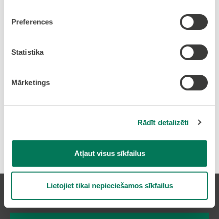
4.ceturksnis
Preferences
Statistika
2019.gads
Mārketings
1.ceturksnis
3.ceturksnis
Rādīt detalizēti
4.ceturksnis
Atļaut visus sīkfailus
Lietojiet tikai nepieciešamos sīkfailus