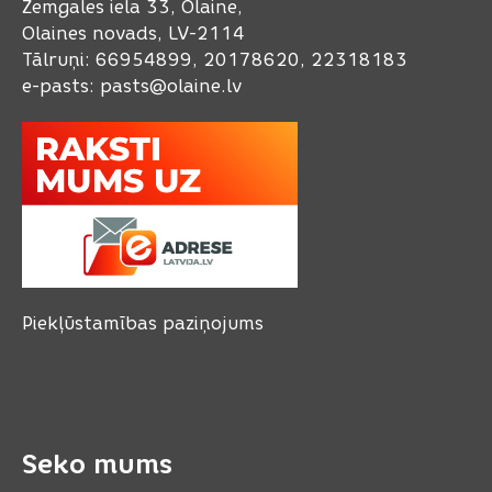
Zemgales iela 33, Olaine,
Olaines novads, LV-2114
Tālruņi: 66954899, 20178620, 22318183
e-pasts:
pasts@olaine.lv
Piekļūstamības paziņojums
Seko mums