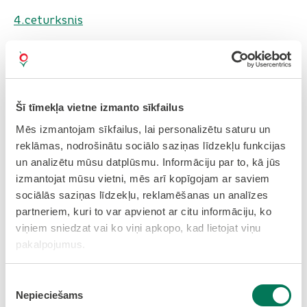
4.ceturksnis
2021.gads
Šī tīmekļa vietne izmanto sīkfailus
2.ceturksnis
Mēs izmantojam sīkfailus, lai personalizētu saturu un
3.ceturksnis
reklāmas, nodrošinātu sociālo saziņas līdzekļu funkcijas
un analizētu mūsu datplūsmu. Informāciju par to, kā jūs
4.ceturksnis
izmantojat mūsu vietni, mēs arī kopīgojam ar saviem
sociālās saziņas līdzekļu, reklamēšanas un analīzes
partneriem, kuri to var apvienot ar citu informāciju, ko
viņiem sniedzat vai ko viņi apkopo, kad lietojat viņu
2020.gads
pakalpojumus.
2.ceturksnis
Piekrišanas
Nepieciešams
izvēle
3.ceturksnis