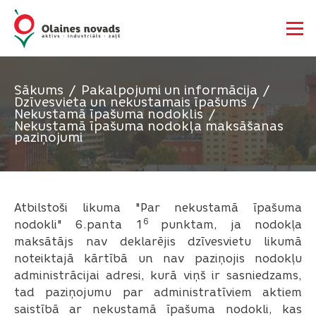
Sākums
Pakalpojumi un informācija
Dzīvesvieta un nekustamais īpašums
Nekustamā īpašuma nodoklis
Nekustamā īpašuma nodokļa maksāšanas
paziņojumi
Atbilstoši likuma "Par nekustamā īpašuma
6
nodokli" 6.panta 1
punktam, ja nodokļa
maksātājs nav deklarējis dzīvesvietu likumā
noteiktajā kārtībā un nav paziņojis nodokļu
administrācijai adresi, kurā viņš ir sasniedzams,
tad paziņojumu par administratīviem aktiem
saistībā ar nekustamā īpašuma nodokli, kas