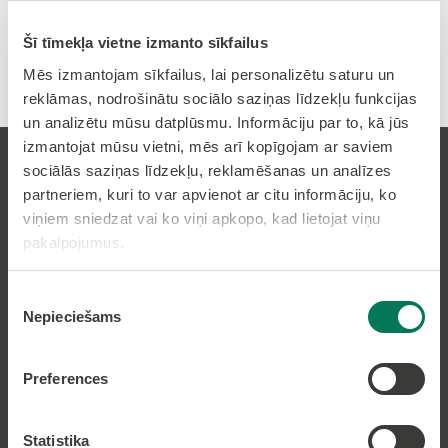
Par 2018. gadu
Šī tīmekļa vietne izmanto sīkfailus
Mēs izmantojam sīkfailus, lai personalizētu saturu un
reklāmas, nodrošinātu sociālo saziņas līdzekļu funkcijas
un analizētu mūsu datplūsmu. Informāciju par to, kā jūs
izmantojat mūsu vietni, mēs arī kopīgojam ar saviem
sociālās saziņas līdzekļu, reklamēšanas un analīzes
partneriem, kuri to var apvienot ar citu informāciju, ko
viņiem sniedzat vai ko viņi apkopo, kad lietojat viņu
Pierakstīties uz avīzi
pakalpojumus.
Piekrišanas
Nepieciešams
izvēle
Pakalpojumi
Preferences
Dzīvesvietas deklarēšana
Pieteikt bērnu pirmsskolas izglītības iestādē
Nekustamā īpašuma nodokļa samaksa caur
Statistika