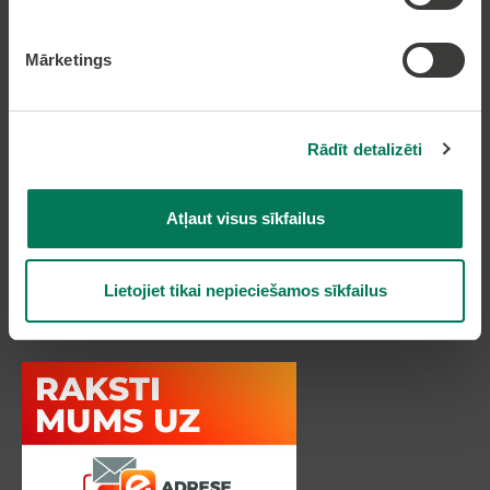
epakalpojumi.lv
Nekustamā īpašuma karte
Mārketings
Lapas karte
Rādīt detalizēti
Kontakti
Atļaut visus sīkfailus
Olaines novada pašvaldība
Zemgales iela 33, Olaine,
Olaines novads, LV-2114
Lietojiet tikai nepieciešamos sīkfailus
Tālruņi: 66954899, 20178620, 22318183
e-pasts:
pasts@olaine.lv