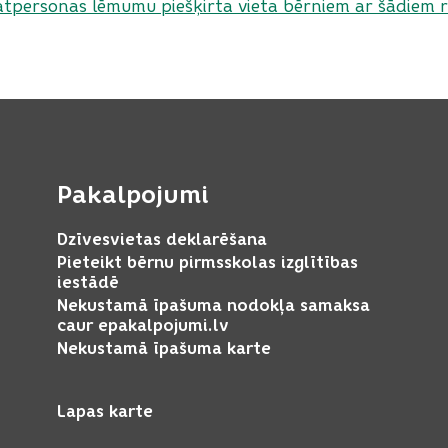
tpersonas lēmumu piešķirta vieta bērniem ar šādiem r
Pakalpojumi
Dzīvesvietas deklarēšana
Pieteikt bērnu pirmsskolas izglītības
iestādē
Nekustamā īpašuma nodokļa samaksa
caur epakalpojumi.lv
Nekustamā īpašuma karte
Lapas karte