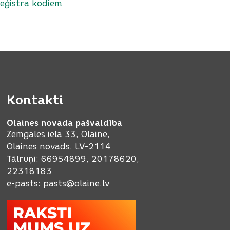
eģistra kodiem
Kontakti
Olaines novada pašvaldība
Zemgales iela 33, Olaine,
Olaines novads, LV-2114
Tālruņi: 66954899, 20178620,
22318183
e-pasts:
pasts@olaine.lv