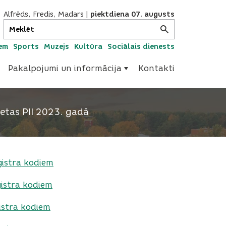
Alfrēds, Fredis, Madars
|
piektdiena 07. augusts
iem
Sports
Muzejs
Kultūra
Sociālais dienests
Pakalpojumi un informācija
Kontakti
ietas PII 2023. gadā
ģistra kodiem
ģistra kodiem
istra kodiem