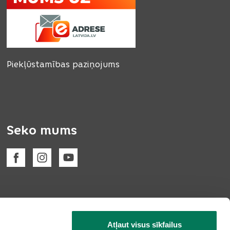
Piekļūstamības paziņojums
Seko mums
Atļaut visus sīkfailus