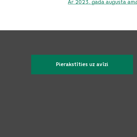
Ar 2023. gada augusta ama
Pierakstīties uz avīzi