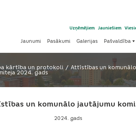
Uzņēmējiem
Jauniešiem
Vies
Jaunumi
Pasākumi
Galerijas
Pašvaldība
a kārtība un protokoli
Attīstības un komunālo
miteja 2024. gads
īstības un komunālo jautājumu komi
2024. gads