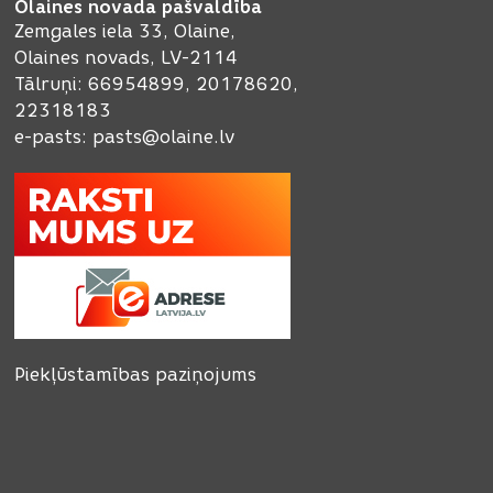
Olaines novada pašvaldība
Zemgales iela 33, Olaine,
Olaines novads, LV-2114
Tālruņi: 66954899, 20178620,
22318183
e-pasts:
pasts@olaine.lv
Piekļūstamības paziņojums