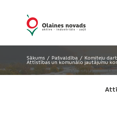
Sākums
Pašvaldība
Komiteju darb
Attīstības un komunālo jautājumu ko
Att